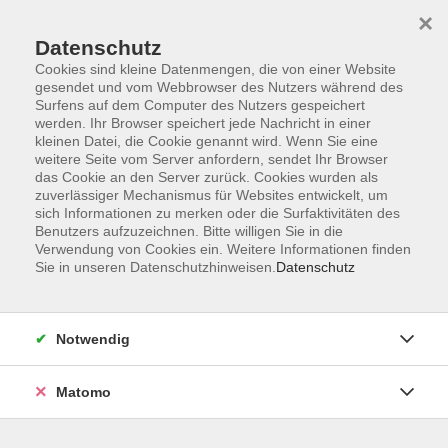
×
Datenschutz
Cookies sind kleine Datenmengen, die von einer Website
gesendet und vom Webbrowser des Nutzers während des
Surfens auf dem Computer des Nutzers gespeichert
Skip to main content
You are here:
werden. Ihr Browser speichert jede Nachricht in einer
Über uns
Unsere Dozierenden
kleinen Datei, die Cookie genannt wird. Wenn Sie eine
weitere Seite vom Server anfordern, sendet Ihr Browser
das Cookie an den Server zurück. Cookies wurden als
Blanco-Mendi, Ana
zuverlässiger Mechanismus für Websites entwickelt, um
sich Informationen zu merken oder die Surfaktivitäten des
Benutzers aufzuzeichnen. Bitte willigen Sie in die
Verwendung von Cookies ein. Weitere Informationen finden
Sie in unseren Datenschutzhinweisen.
Datenschutz
Spanisch C1
Schwerpunkt Konversation
Di. 29.09.2026 18:20
Notwendig
Weiden i.d.OPf.
Matomo