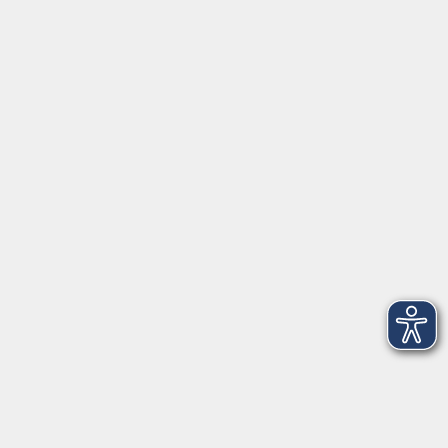
92637 Weiden
Tel. 0961 48178-0
Fax 0961 48178-55
info@vhs-weiden-neustadt.de
Balance Studio der vhs
Stockerhutweg 54
92637 Weiden
Tel. 0961 48178-30
Mo., Di., Mi. und Do. 18:00 - 19:00 Uhr
Öffnungszeiten
Montag
08:30 - 12:30 Uhr
13:00 - 16:00 Uhr