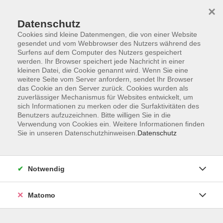
×
Datenschutz
Cookies sind kleine Datenmengen, die von einer Website
gesendet und vom Webbrowser des Nutzers während des
Surfens auf dem Computer des Nutzers gespeichert
Skip to main content
You are here:
werden. Ihr Browser speichert jede Nachricht in einer
Über uns
Unsere Dozierenden
kleinen Datei, die Cookie genannt wird. Wenn Sie eine
weitere Seite vom Server anfordern, sendet Ihr Browser
das Cookie an den Server zurück. Cookies wurden als
Ugur, Abdullah
zuverlässiger Mechanismus für Websites entwickelt, um
sich Informationen zu merken oder die Surfaktivitäten des
Benutzers aufzuzeichnen. Bitte willigen Sie in die
Verwendung von Cookies ein. Weitere Informationen finden
Sie in unseren Datenschutzhinweisen.
Datenschutz
„Willkommen in Deutschland – Ihr Einstieg in
die deutsche Sprache!“
Deutsch A1 ohne Vorkenntnisse
Mo. 28.09.2026 17:30
Notwendig
Weiden i.d.OPf.
Matomo