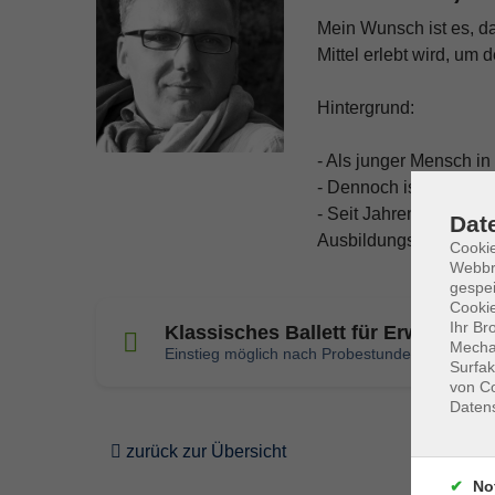
Mein Wunsch ist es, da
Mittel erlebt wird, um
Hintergrund:
- Als junger Mensch in 
- Dennoch ist es mir 
- Seit Jahren unterric
Dat
Ausbildungsschüler un
Cookie
Webbr
gespei
Cookie
Ihr Br
Klassisches Ballett für Erwachsene
Mechan
Einstieg möglich nach Probestunde!
Surfak
von Co
Daten
zurück zur Übersicht
No