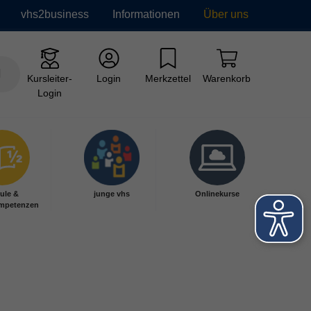
vhs2business
Informationen
Über uns
Kursleiter-
Login
Merkzettel
Warenkorb
Login
ule &
junge vhs
Onlinekurse
mpetenzen