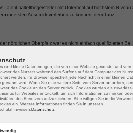
s Talent ballettbegeisterter mit Unterricht auf höchstem Niveau 
 dem innersten Ausdruck verleihen zu können, dem Tanz.
der nördlichen Oberpfalz war es nicht einfach qualifizierten Ball
gelungen, ein tänzerisches Hochschulstudium abzuschließen und
hte ich erfolgreich im Amateurbereich, Kinder, Jugendliche und 
enschutz
d Profis.
s sind kleine Datenmengen, die von einer Website gesendet und vom
owser des Nutzers während des Surfens auf dem Computer des Nutze
chert werden. Ihr Browser speichert jede Nachricht in einer kleinen Dat
 genannt wird. Wenn Sie eine weitere Seite vom Server anfordern, se
owser das Cookie an den Server zurück. Cookies wurden als zuverlässi
Fr. 02.
 - Fortgeschrittene
ismus für Websites entwickelt, um sich Informationen zu merken oder
Weiden 
tivitäten des Benutzers aufzuzeichnen. Bitte willigen Sie in die Verwen
okies ein. Weitere Informationen finden Sie in unseren
schutzhinweisen.
Datenschutz
twendig