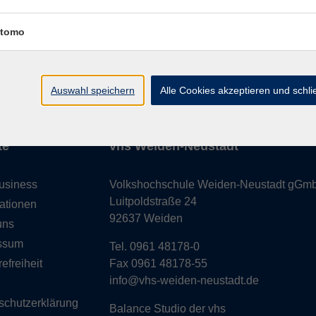
tomo
essum
Barrierefreiheit
AGB
Datenschutzerklärung
Daten
Auswahl speichern
Alle Cookies akzeptieren und schl
te
vhs Weiden-Neustadt
usiness
Volkshochschule Weiden-Neustadt gGm
Luitpoldstraße 24
ationen
92637 Weiden
uns
ssum
Tel. 0961 48178-0
refreiheit
Fax 0961 48178-55
info@vhs-weiden-neustadt.de
schutzerklärung
Balance Studio der vhs