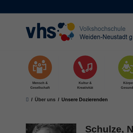
Skip to main content
Mensch &
Kultur &
Körpe
Gesellschaft
Kreativität
Gesund
You are here:
Über uns
Unsere Dozierenden
Schulze, N