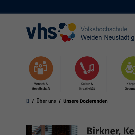
Skip to main content
Mensch &
Kultur &
Körpe
Gesellschaft
Kreativität
Gesund
You are here:
Über uns
Unsere Dozierenden
Birkner, Ke