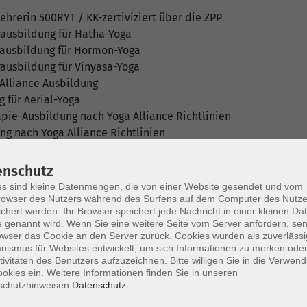
lehrerin 500RYT / KK-zertiviziert über die ZPP
erausbildung für Hatha-Yoga
erausbildung für Hormon-Yoga
rausbildung für Vinyasa-Yoga
 Alliance Ausbildung
 für Aerial-Yoga
rapie-Ausbildung nach Yoga Alliance Richtlinien
g nach Yoga Alliance Richtlinien
ldung nach Yoga Alliance Richtlinien
rittene Anatomie nach Yoga Alliance Richtlinien
enschutz
ch Yoga Alliance Richtlinien
s sind kleine Datenmengen, die von einer Website gesendet und vom
 der RYT 500 Ausbildung nach Yoga Alliance Richtlinien
owser des Nutzers während des Surfens auf dem Computer des Nutze
chert werden. Ihr Browser speichert jede Nachricht in einer kleinen Dat
fizierung nach ZPP
 genannt wird. Wenn Sie eine weitere Seite vom Server anfordern, se
owser das Cookie an den Server zurück. Cookies wurden als zuverlässi
ismus für Websites entwickelt, um sich Informationen zu merken oder
tivitäten des Benutzers aufzuzeichnen. Bitte willigen Sie in die Verwen
Mi. 07.1
okies ein. Weitere Informationen finden Sie in unseren
schutzhinweisen.
Datenschutz
Weide