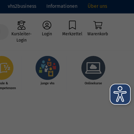
vhs2business
Informationen
Über uns
Kursleiter-
Login
Merkzettel
Warenkorb
Login
hule &
junge vhs
Onlinekurse
mpetenzen