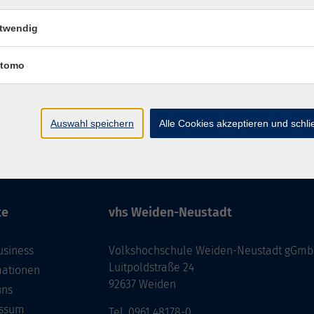
twendig
tomo
Auswahl speichern
Alle Cookies akzeptieren und schl
ressum
Barrierefreiheit
AGB
Datenschutzerklärung
Daten
te
vhs Weiden-Neustadt
usiness
Volkshochschule Weiden-Neustadt gGm
Luitpoldstraße 24
mationen
92637 Weiden
uns
ssum
Tel. 0961 48178-0