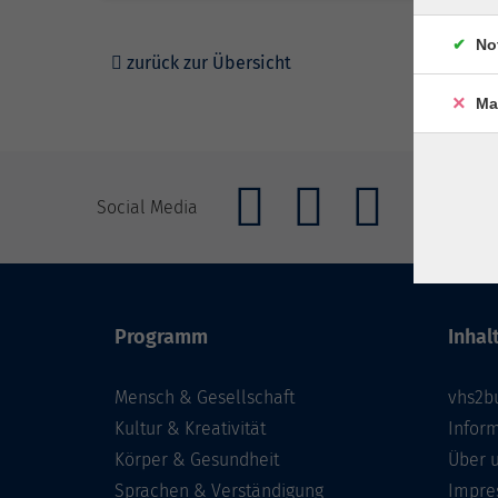
No
zurück zur Übersicht
Ma
Imp
Social Media
Programm
Inhal
Mensch & Gesellschaft
vhs2b
Kultur & Kreativität
Infor
Körper & Gesundheit
Über 
Sprachen & Verständigung
Impre