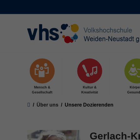
Skip to main content
Mensch &
Kultur &
Körpe
Gesellschaft
Kreativität
Gesund
You are here:
Über uns
Unsere Dozierenden
Gerlach-Kn