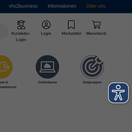
vhs2business
Informationen
Über uns
Kursleiter-
Login
Merkzettel
Warenkorb
Login
ule &
Onlinekurse
Zielgruppen
mpetenzen