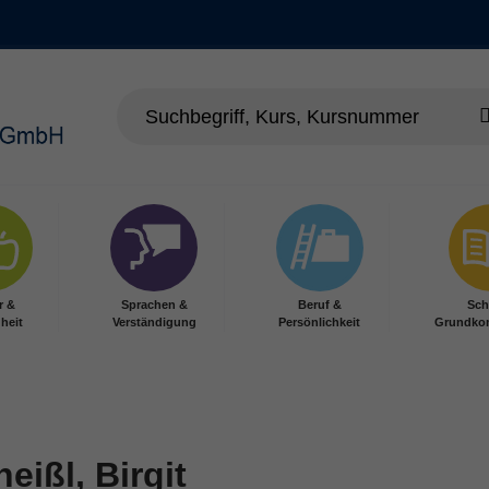
r &
Sprachen &
Beruf &
Sch
heit
Verständigung
Persönlichkeit
Grundko
eißl, Birgit