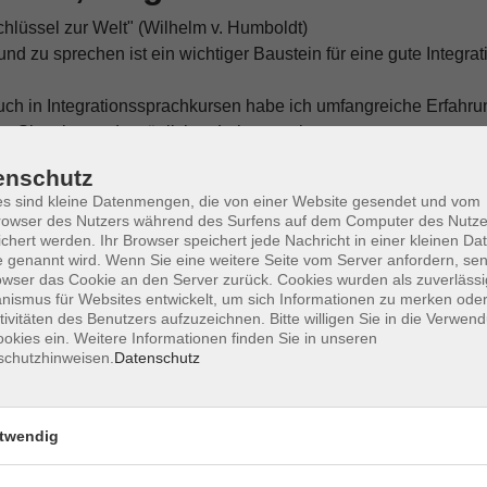
chlüssel zur Welt" (Wilhelm v. Humboldt)
nd zu sprechen ist ein wichtiger Baustein für eine gute Integrat
uch in Integrationssprachkursen habe ich umfangreiche Erfahrun
en Situationen des täglichen Lebens geben.
enschutz
 Zusammenarbeit mit Ihnen, Sie zu begleiten und Ihnen praktisch
s sind kleine Datenmengen, die von einer Website gesendet und vom
owser des Nutzers während des Surfens auf dem Computer des Nutze
chert werden. Ihr Browser speichert jede Nachricht in einer kleinen Dat
 genannt wird. Wenn Sie eine weitere Seite vom Server anfordern, se
owser das Cookie an den Server zurück. Cookies wurden als zuverlässi
ismus für Websites entwickelt, um sich Informationen zu merken oder
tivitäten des Benutzers aufzuzeichnen. Bitte willigen Sie in die Verwen
okies ein. Weitere Informationen finden Sie in unseren
schutzhinweisen.
Datenschutz
twendig