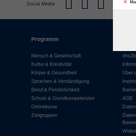
Ma
Impr
Social Media
Programm
Inhal
Mensch & Gesellschaft
vhs2b
Kultur & Kreativität
Inform
Körper & Gesundheit
Über 
Sprachen & Verständigung
Impre
Beruf & Persönlichkeit
Barrie
Schule & Grundkompetenzen
AGB
Onlinekurse
Daten
Zielgruppen
Daten
Bewe
Wider