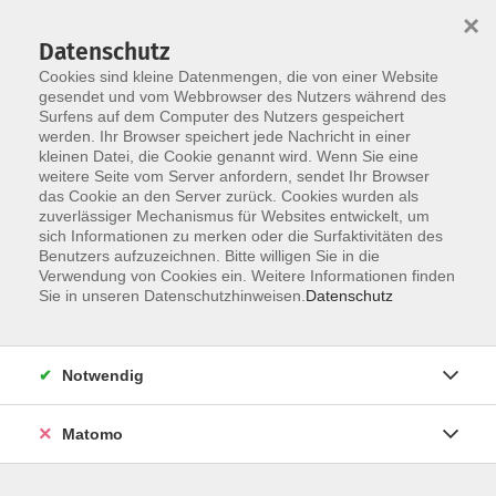
×
Datenschutz
Cookies sind kleine Datenmengen, die von einer Website
gesendet und vom Webbrowser des Nutzers während des
Surfens auf dem Computer des Nutzers gespeichert
Skip to main content
You are here:
werden. Ihr Browser speichert jede Nachricht in einer
Über uns
Unsere Dozierenden
kleinen Datei, die Cookie genannt wird. Wenn Sie eine
weitere Seite vom Server anfordern, sendet Ihr Browser
das Cookie an den Server zurück. Cookies wurden als
zuverlässiger Mechanismus für Websites entwickelt, um
Der Dozent konnte leider nicht gefunden
sich Informationen zu merken oder die Surfaktivitäten des
Benutzers aufzuzeichnen. Bitte willigen Sie in die
werden
Verwendung von Cookies ein. Weitere Informationen finden
Sie in unseren Datenschutzhinweisen.
Datenschutz
Impressum
Notwendig
Barrierefreiheit
Matomo
AGB
Datenschutzerklärung