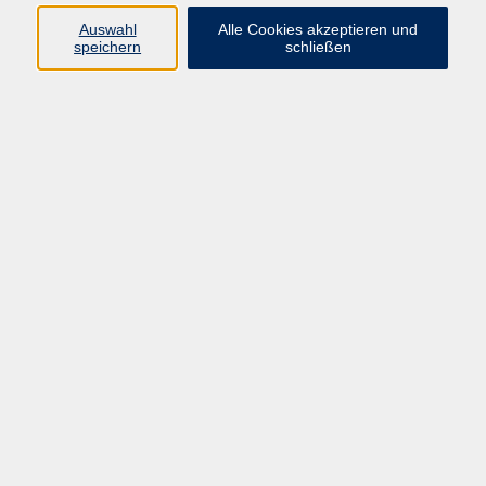
Datenschutz Bewerbung
Auswahl
Alle Cookies akzeptieren und
Widerrufsbelehrung
speichern
schließen
Widerruf
Programm
Mensch & Gesellschaft
Kultur & Kreativität
Körper & Gesundheit
Sprachen & Verständigung
Beruf & Persönlichkeit
Schule & Grundkompetenzen
junge vhs
Onlinekurse