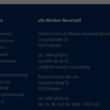
te
vhs Weiden-Neustadt
usiness
Volkshochschule Weiden-Neustadt gGm
Luitpoldstraße 24
mationen
92637 Weiden
uns
ssum
Tel. 0961 48178-0
refreiheit
Fax 0961 48178-55
info@vhs-weiden-neustadt.de
schutzerklärung
Balance Studio der vhs
schutz
Stockerhutweg 54
bung
92637 Weiden
rufsbelehrung
Tel. 0961 48178-30
ruf
Mo., Di., Mi. und Do. 18:00 - 19:00 Uhr