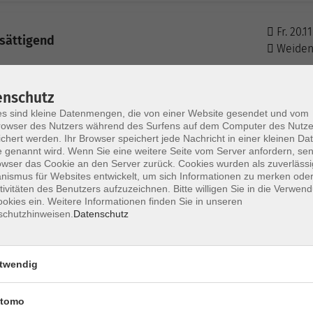
Fr. 20.1
 sättigend
Weide
enschutz
Fr. 04.1
al & modern
s sind kleine Datenmengen, die von einer Website gesendet und vom
Weide
owser des Nutzers während des Surfens auf dem Computer des Nutze
chert werden. Ihr Browser speichert jede Nachricht in einer kleinen Dat
 genannt wird. Wenn Sie eine weitere Seite vom Server anfordern, se
owser das Cookie an den Server zurück. Cookies wurden als zuverlässi
Sa. 12.1
 & entspannt zubereitet
ismus für Websites entwickelt, um sich Informationen zu merken oder
Weide
tivitäten des Benutzers aufzuzeichnen. Bitte willigen Sie in die Verwen
okies ein. Weitere Informationen finden Sie in unseren
schutzhinweisen.
Datenschutz
Fr. 29.0
fach gesund
Weide
twendig
Sa. 30.0
Schwere
tomo