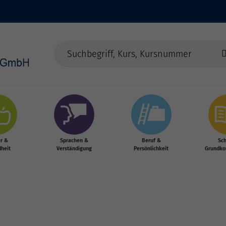
r &
Sprachen &
Beruf &
Sc
heit
Verständigung
Persönlichkeit
Grundko