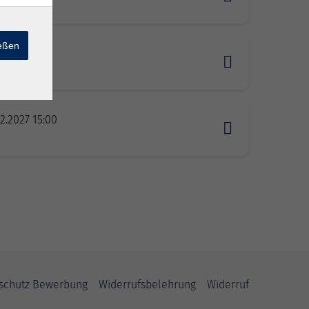
n
ießen
2.2027 15:00
n
2.2027 15:00
n
schutz Bewerbung
Widerrufsbelehrung
Widerruf