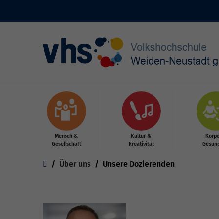
Skip to main content
Mensch &
Kultur &
Körpe
Gesellschaft
Kreativität
Gesund
You are here:
Über uns
Unsere Dozierenden