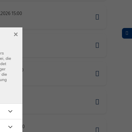
1.2026 15:00
n
×
2.2026 15:00
n
rs
ei, die
ndet
ger
2.2026 15:00
 die
n
dung
1.2027 15:00
n
1.2027 15:00