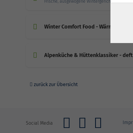
Frische, ausgewogene Wintergerichte – voller
Winter Comfort Food - Wärme für die
Alpenküche & Hüttenklassiker - deft
zurück zur Übersicht
Imp
Social Media