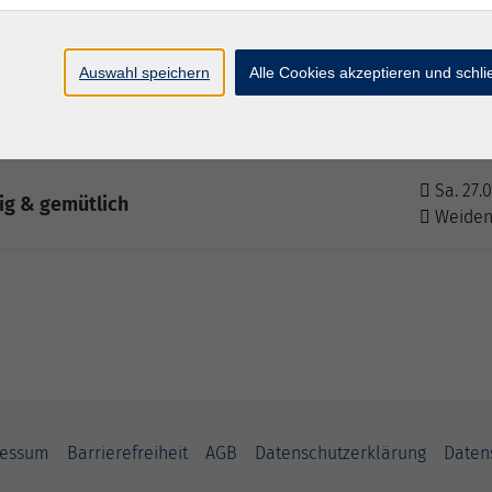
 Geschmack, aber angenehm leicht
Weide
Auswahl speichern
Alle Cookies akzeptieren und schl
Fr. 19.0
 Seele
Weide
Sa. 27.0
ig & gemütlich
Weide
ressum
Barrierefreiheit
AGB
Datenschutzerklärung
Daten