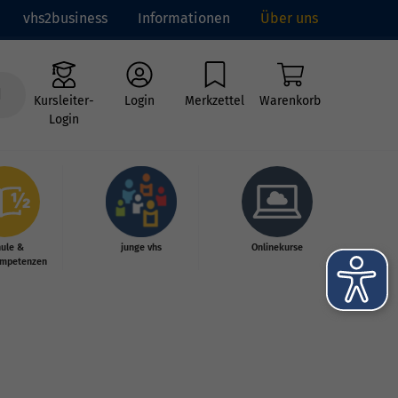
vhs2business
Informationen
Über uns
Kursleiter-
Login
Merkzettel
Warenkorb
Login
hule &
junge vhs
Onlinekurse
mpetenzen