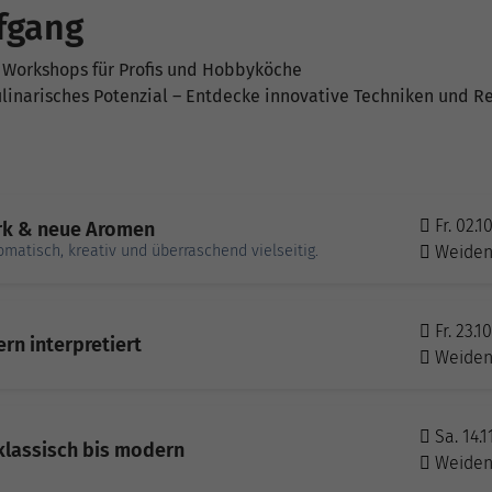
fgang
 Workshops für Profis und Hobbyköche
kulinarisches Potenzial – Entdecke innovative Techniken und R
Fr. 02.1
rk & neue Aromen
atisch, kreativ und überraschend vielseitig.
Weide
Fr. 23.1
rn interpretiert
Weide
Sa. 14.1
klassisch bis modern
Weide