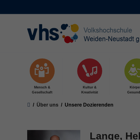
Skip to main content
Mensch &
Kultur &
Körpe
Gesellschaft
Kreativität
Gesund
You are here:
Über uns
Unsere Dozierenden
Lange, He