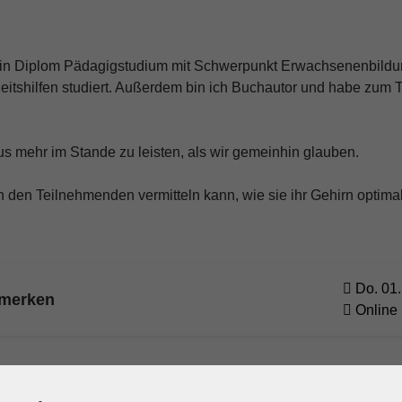
ein Diplom Pädagigstudium mit Schwerpunkt Erwachsenenbildun
tshilfen studiert. Außerdem bin ich Buchautor und habe zum 
us mehr im Stande zu leisten, als wir gemeinhin glauben.
ch den Teilnehmenden vermitteln kann, wie sie ihr Gehirn optim
Do. 01.
 merken
Online
Do. 08.
r als mit dem Taschenrechner
Online