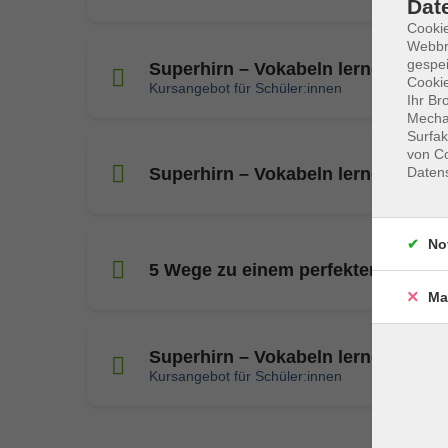
Dat
Cookie
Webbr
gespei
Superhirn – Vokabeln lernen im S
Cookie
Kursangebot für Schüler:innen
Ihr Br
Mechan
Surfak
von Co
Superhirn – Vokabeln lernen im S
Daten
No
5 Wege zu einem perfekten Gedäch
Ma
Superhirn – Vokabeln lernen im S
Kursangebot für Schüler:innen