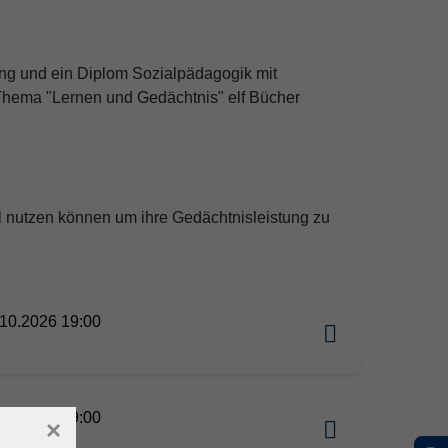
g und ein Diplom Sozialpädagogik mit
Thema "Lernen und Gedächtnis" elf Bücher
al nutzen können um ihre Gedächtnisleistung zu
10.2026 19:00
10.2026 19:00
×