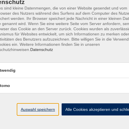
enschutz
s sind kleine Datenmengen, die von einer Website gesendet und vom
owser des Nutzers während des Surfens auf dem Computer des Nutze
chert werden. Ihr Browser speichert jede Nachricht in einer kleinen Dat
Do. 15.
ekundentakt
 genannt wird. Wenn Sie eine weitere Seite vom Server anfordern, se
Online
owser das Cookie an den Server zurück. Cookies wurden als zuverlässi
ismus für Websites entwickelt, um sich Informationen zu merken oder
tivitäten des Benutzers aufzuzeichnen. Bitte willigen Sie in die Verwen
okies ein. Weitere Informationen finden Sie in unseren
Do. 22.
ekundentakt
schutzhinweisen.
Datenschutz
Online
twendig
Sa. 31.
tnis
Online
tomo
Do. 12.
ekundentakt
Online
Auswahl speichern
Alle Cookies akzeptieren und schl