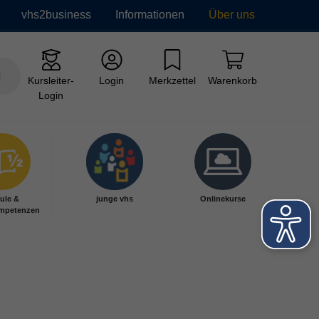
vhs2business
Informationen
Über uns
Kursleiter-
Login
Merkzettel
Warenkorb
Login
ule &
junge vhs
Onlinekurse
mpetenzen