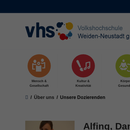
Skip to main content
Mensch &
Kultur &
Körpe
Gesellschaft
Kreativität
Gesund
You are here:
Über uns
Unsere Dozierenden
Alfing, Da