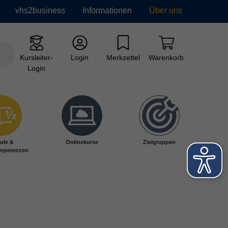
vhs2business
Informationen
Über uns
Kursleiter-
Login
Merkzettel
Warenkorb
Login
ule &
Onlinekurse
Zielgruppen
mpetenzen