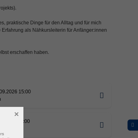
ojekts).
 es, praktische Dinge für den Alltag und für mich
 Erfahrung als Nähkursleiterin für Anfänger:innen
lbst erschaffen haben.
09.2026 15:00
n
×
09.2026 17:00
n
rs