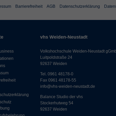
essum
Barrierefreiheit
AGB
Datenschutzerklärung
Daten
te
vhs Weiden-Neustadt
usiness
Volkshochschule Weiden-Neustadt gGm
Luitpoldstraße 24
ationen
92637 Weiden
uns
ssum
Tel. 0961 48178-0
refreiheit
Fax 0961 48178-55
info@vhs-weiden-neustadt.de
schutzerklärung
Balance Studio der vhs
schutz
Stockerhutweg 54
rbung
92637 Weiden
rufsbelehrung