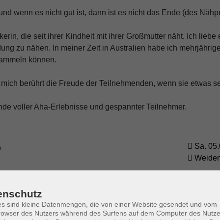
und wenn es nicht gut ist, dann ist es nicht das Ende (des Nähpr
erin, die seit ihrer Kindheit mit ihrer Großmutter näht. Ich liebe
ung zu nähen. In meiner Zeit in Australien habe ich mehrjährige
sammeln können.
mich berührt die Freude der Teilnehmenden, wenn sie etwas se
nde voller Aha-Erlebnisse und gespannter Teilnehmer.
Sa. 05.
p
Weide
enschutz
Mi. 16.
s sind kleine Datenmengen, die von einer Website gesendet und vom
Weide
owser des Nutzers während des Surfens auf dem Computer des Nutze