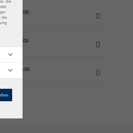
ei, die
ndet
ger
10.2026 17:00
 die
n
dung
11.2026 17:00
n
12.2026 15:00
n
ießen