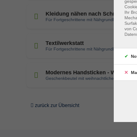
gespei
Cookie
Ihr Br
Kleidung nähen nach Schnittmust
Mechan
Für Fortgeschrittene mit Nähgrundlagen
Surfak
von Co
Daten
Textilwerkstatt
Für Fortgeschrittene mit Nähgrundlagen
No
Modernes Handsticken - Worksho
Ma
Geschenkbeutel mit weihnachtlichen Motiven 
zurück zur Übersicht