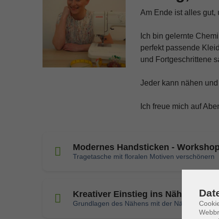
Am Ende ist alles gut, 
Ich bin gelernte Chemik
perfekt passende Kleid
und Fortgeschrittene 
Jeder kann nähen und 
Ich freue mich auf Abe
Modernes Handsticken - Worksho
Tragetasche mit floralen Motiven verschönern
Dat
Kreativer Einstieg ins Nähen
Grundlagen des Nähens mit der Nähmaschine
Cookie
Webbr