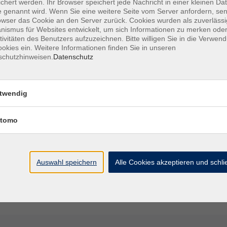
chert werden. Ihr Browser speichert jede Nachricht in einer kleinen Dat
 genannt wird. Wenn Sie eine weitere Seite vom Server anfordern, se
owser das Cookie an den Server zurück. Cookies wurden als zuverlässi
Mi. 21.
ern
ismus für Websites entwickelt, um sich Informationen zu merken oder
Weide
tivitäten des Benutzers aufzuzeichnen. Bitte willigen Sie in die Verwen
okies ein. Weitere Informationen finden Sie in unseren
schutzhinweisen.
Datenschutz
Mi. 25.
Weide
twendig
Sa. 05.
p
tomo
verschönern
Weide
Auswahl speichern
Alle Cookies akzeptieren und schl