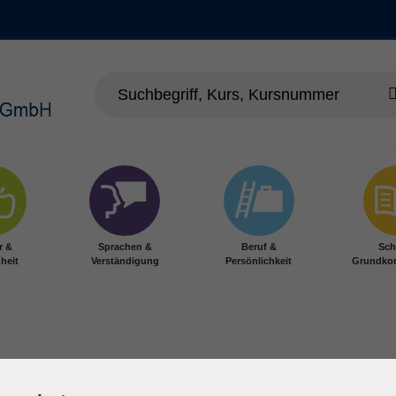
r &
Sprachen &
Beruf &
Sch
heit
Verständigung
Persönlichkeit
Grundko
den