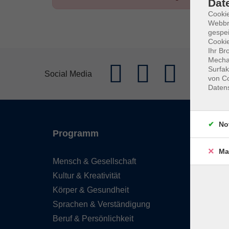
Dat
Cookie
Webbr
gespei
Cookie
Ihr Br
Mechan
Surfak
Impr
Social Media
von Co
Daten
No
Programm
Inhal
Ma
Mensch & Gesellschaft
vhs2b
Kultur & Kreativität
Inform
Körper & Gesundheit
Über 
Sprachen & Verständigung
Impre
Beruf & Persönlichkeit
Barrie