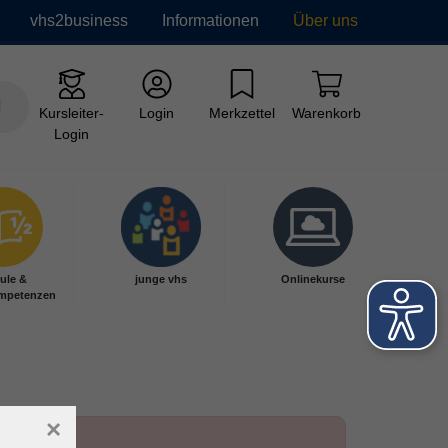
vhs2business
Informationen
Über uns
Kursleiter-
Login
Merkzettel
Warenkorb
Login
ule &
junge vhs
Onlinekurse
mpetenzen
×