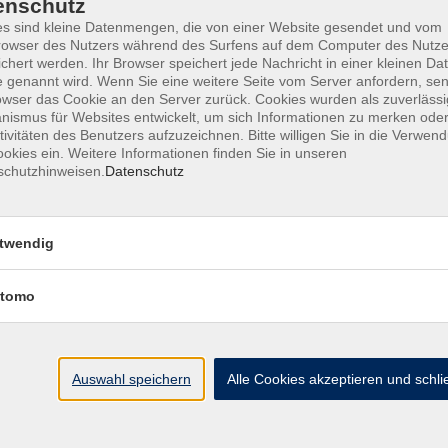
enschutz
s sind kleine Datenmengen, die von einer Website gesendet und vom
owser des Nutzers während des Surfens auf dem Computer des Nutze
chert werden. Ihr Browser speichert jede Nachricht in einer kleinen Dat
 genannt wird. Wenn Sie eine weitere Seite vom Server anfordern, se
owser das Cookie an den Server zurück. Cookies wurden als zuverlässi
ismus für Websites entwickelt, um sich Informationen zu merken oder
tivitäten des Benutzers aufzuzeichnen. Bitte willigen Sie in die Verwen
essum
Barrierefreiheit
AGB
Datenschutzerklärung
Daten
okies ein. Weitere Informationen finden Sie in unseren
schutzhinweisen.
Datenschutz
twendig
te
vhs Weiden-Neustadt
tomo
usiness
Volkshochschule Weiden-Neustadt gGm
Luitpoldstraße 24
ationen
92637 Weiden
uns
Auswahl speichern
Alle Cookies akzeptieren und schl
ssum
Tel. 0961 48178-0
refreiheit
Fax 0961 48178-55