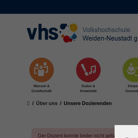
Skip to main content
Mensch &
Kultur &
Körpe
Gesellschaft
Kreativität
Gesund
You are here:
Über uns
Unsere Dozierenden
Der Dozent konnte leider nicht gefunden wer