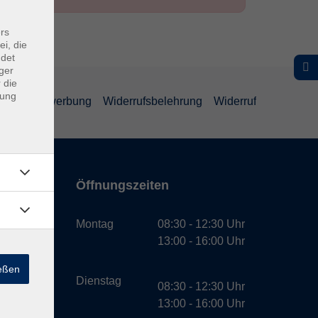
rs
ei, die
ndet
ger
 die
dung
schutz Bewerbung
Widerrufsbelehrung
Widerruf
Öffnungszeiten
bH
Montag
08:30 - 12:30 Uhr
13:00 - 16:00 Uhr
ießen
Dienstag
08:30 - 12:30 Uhr
13:00 - 16:00 Uhr