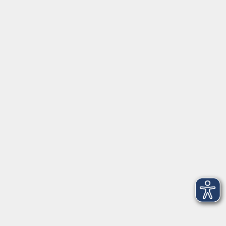
Widerrufsbelehrung
Widerruf
vhs Weiden-Neustadt
Volkshochschule Weiden-Neustadt gGmbH
Luitpoldstraße 24
92637 Weiden
Tel. 0961 48178-0
Fax 0961 48178-55
info@vhs-weiden-neustadt.de
Balance Studio der vhs
Stockerhutweg 54
92637 Weiden
Tel. 0961 48178-30