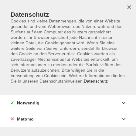
×
Datenschutz
Cookies sind kleine Datenmengen, die von einer Website
gesendet und vom Webbrowser des Nutzers während des
Surfens auf dem Computer des Nutzers gespeichert
Skip to main content
werden. Ihr Browser speichert jede Nachricht in einer
kleinen Datei, die Cookie genannt wird. Wenn Sie eine
weitere Seite vom Server anfordern, sendet Ihr Browser
das Cookie an den Server zurück. Cookies wurden als
zuverlässiger Mechanismus für Websites entwickelt, um
sich Informationen zu merken oder die Surfaktivitäten des
Benutzers aufzuzeichnen. Bitte willigen Sie in die
Verwendung von Cookies ein. Weitere Informationen finden
Sie in unseren Datenschutzhinweisen.
Datenschutz
Sie sind hier:
Beruf & Persönlichkeit
Berufliche Orientierung &
Notwendig
Karriereentwicklung
Matomo
Sprechstunde Weiterbildung
an der vhs Vohenstrauß