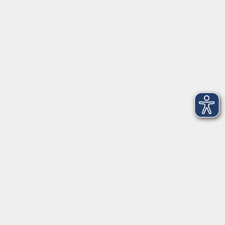
Luitpoldstraße 24
92637 Weiden
Tel. 0961 48178-0
Fax 0961 48178-55
info@vhs-weiden-neustadt.de
Balance Studio der vhs
Stockerhutweg 54
92637 Weiden
Tel. 0961 48178-30
Mo., Di., Mi. und Do. 18:00 - 19:00 Uhr
Öffnungszeiten
Montag
08:30 - 12:30 Uhr
13:00 - 16:00 Uhr