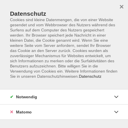
×
Datenschutz
Cookies sind kleine Datenmengen, die von einer Website
gesendet und vom Webbrowser des Nutzers während des
Surfens auf dem Computer des Nutzers gespeichert
Skip to main content
werden. Ihr Browser speichert jede Nachricht in einer
kleinen Datei, die Cookie genannt wird. Wenn Sie eine
weitere Seite vom Server anfordern, sendet Ihr Browser
das Cookie an den Server zurück. Cookies wurden als
zuverlässiger Mechanismus für Websites entwickelt, um
sich Informationen zu merken oder die Surfaktivitäten des
Benutzers aufzuzeichnen. Bitte willigen Sie in die
Verwendung von Cookies ein. Weitere Informationen finden
Sie in unseren Datenschutzhinweisen.
Datenschutz
Sie sind hier:
Beruf & Persönlichkeit
Notwendig
Betreuungskraft (Alltagsbegleiter:in) nach §§
43b, 53b SGB XI (Auffrischungskurs)
Matomo
Wissen erneuern. Menschen begleiten.