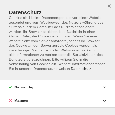
×
Datenschutz
Cookies sind kleine Datenmengen, die von einer Website
gesendet und vom Webbrowser des Nutzers während des
Surfens auf dem Computer des Nutzers gespeichert
Skip to main content
werden. Ihr Browser speichert jede Nachricht in einer
kleinen Datei, die Cookie genannt wird. Wenn Sie eine
weitere Seite vom Server anfordern, sendet Ihr Browser
Der Kurs konnte nicht gefunden werden.
das Cookie an den Server zurück. Cookies wurden als
zuverlässiger Mechanismus für Websites entwickelt, um
sich Informationen zu merken oder die Surfaktivitäten des
Benutzers aufzuzeichnen. Bitte willigen Sie in die
Verwendung von Cookies ein. Weitere Informationen finden
Sie in unseren Datenschutzhinweisen.
Datenschutz
Impressum
Barrierefreiheit
AGB
Notwendig
Datenschutzerklärung
Datenschutz Bewerbung
Matomo
Widerrufsbelehrung
Widerruf