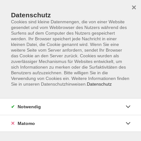
×
Datenschutz
Cookies sind kleine Datenmengen, die von einer Website
gesendet und vom Webbrowser des Nutzers während des
Surfens auf dem Computer des Nutzers gespeichert
Skip to main content
werden. Ihr Browser speichert jede Nachricht in einer
kleinen Datei, die Cookie genannt wird. Wenn Sie eine
weitere Seite vom Server anfordern, sendet Ihr Browser
das Cookie an den Server zurück. Cookies wurden als
zuverlässiger Mechanismus für Websites entwickelt, um
sich Informationen zu merken oder die Surfaktivitäten des
Benutzers aufzuzeichnen. Bitte willigen Sie in die
Verwendung von Cookies ein. Weitere Informationen finden
Sie in unseren Datenschutzhinweisen.
Datenschutz
Sie sind hier:
Beruf & Persönlichkeit
Notwendig
Heimleitung/Heimleiter:in -
Einrichtungsleitung
Matomo
Qualifikation zur Leitung von
Pflegeeinrichtungen