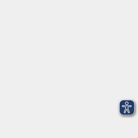
Widerruf
vhs Weiden-Neustadt
Volkshochschule Weiden-Neustadt gGmbH
Luitpoldstraße 24
92637 Weiden
Tel. 0961 48178-0
Fax 0961 48178-55
info@vhs-weiden-neustadt.de
Balance Studio der vhs
Stockerhutweg 54
92637 Weiden
Tel. 0961 48178-30
Mo., Di., Mi. und Do. 18:00 - 19:00 Uhr