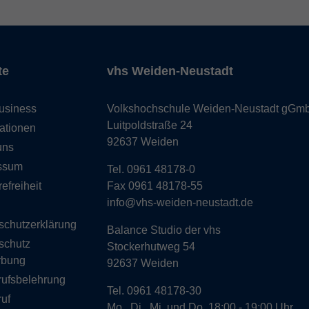
te
vhs Weiden-Neustadt
usiness
Volkshochschule Weiden-Neustadt gGm
Luitpoldstraße 24
ationen
92637 Weiden
uns
ssum
Tel. 0961 48178-0
refreiheit
Fax 0961 48178-55
info@vhs-weiden-neustadt.de
schutzerklärung
Balance Studio der vhs
schutz
Stockerhutweg 54
rbung
92637 Weiden
rufsbelehrung
Tel. 0961 48178-30
uf
Mo., Di., Mi. und Do. 18:00 - 19:00 Uhr