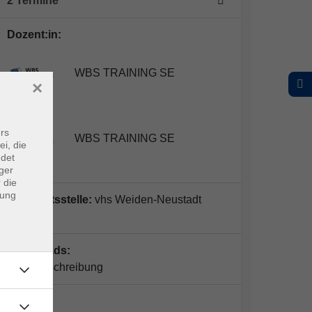
2 Termine
Dozent:in:
WBS TRAINING SE
×
rs
WBS TRAINING SE
ei, die
ndet
ger
 die
dung
Geschäftsstelle:
vhs Weiden-Neustadt
gGmbH
Downloads:
Kursausschreibung
Online