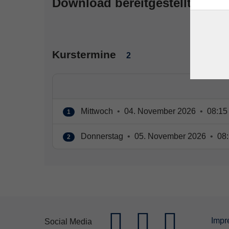
Download bereitgestellt.
Kurstermine
2
Mittwoch
•
04. November 2026
•
08:15 
1
Donnerstag
•
05. November 2026
•
08:
2
Impr
Social Media