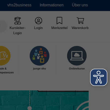
vhs2business
Informationen
Über uns
Kursleiter-
Login
Merkzettel
Warenkorb
Login
ule &
junge vhs
Onlinekurse
mpetenzen