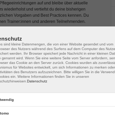
Pflegeeinrichtungen auf und bleibe über aktuelle
s wiederholst und vertiefst du deine bisherigen
tzlichen Vorgaben und Best Practices kennen. Du
hrenen Trainer:innen und anderen Teilnehmenden.
enschutz
enden Kenntnisse im Hygienemanagement
s sind kleine Datenmengen, die von einer Website gesendet und vom
d Gesundheitswesen verstehen
owser des Nutzers während des Surfens auf dem Computer des Nutze
e und Übungen
chert werden. Ihr Browser speichert jede Nachricht in einer kleinen Dat
 genannt wird. Wenn Sie eine weitere Seite vom Server anfordern, se
fahrungen
owser das Cookie an den Server zurück. Cookies wurden als zuverlässi
ismus für Websites entwickelt, um sich Informationen zu merken oder
ierung
tivitäten des Benutzers aufzuzeichnen. Bitte willigen Sie in die Verwen
okies ein. Weitere Informationen finden Sie in unseren
le Updates für deine Rolle als Hygienebeauftragte:r
schutzhinweisen.
Datenschutz
 neuesten Stand. Dein Wissen trägst du direkt in die
g.
twendig
u den Voraussetzungen, den
methode haben wir zum
tomo