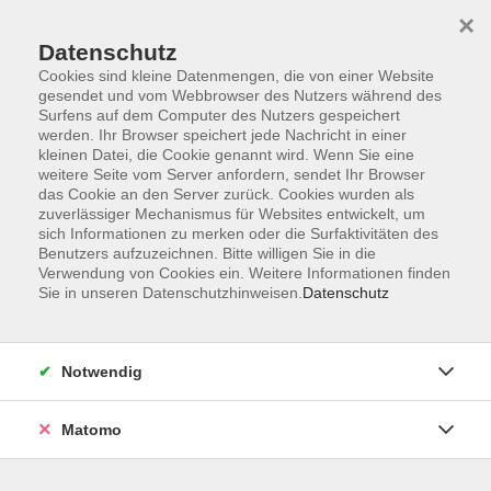
×
Datenschutz
Cookies sind kleine Datenmengen, die von einer Website
gesendet und vom Webbrowser des Nutzers während des
Surfens auf dem Computer des Nutzers gespeichert
Skip to main content
werden. Ihr Browser speichert jede Nachricht in einer
kleinen Datei, die Cookie genannt wird. Wenn Sie eine
weitere Seite vom Server anfordern, sendet Ihr Browser
das Cookie an den Server zurück. Cookies wurden als
zuverlässiger Mechanismus für Websites entwickelt, um
sich Informationen zu merken oder die Surfaktivitäten des
Benutzers aufzuzeichnen. Bitte willigen Sie in die
Verwendung von Cookies ein. Weitere Informationen finden
Sie in unseren Datenschutzhinweisen.
Datenschutz
Sie sind hier:
Beruf & Persönlichkeit
Notwendig
Medizinproduktebeauftragte:r -
Auffrischungskurs
Matomo
Rechtliche Neuerungen und Praxiswissen
kompakt