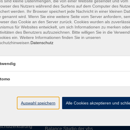
s sind kleine Datenmengen, die von einer Website gesendet und vom
owser des Nutzers während des Surfens auf dem Computer des Nutze
chert werden. Ihr Browser speichert jede Nachricht in einer kleinen Dat
 genannt wird. Wenn Sie eine weitere Seite vom Server anfordern, se
owser das Cookie an den Server zurück. Cookies wurden als zuverlässi
ismus für Websites entwickelt, um sich Informationen zu merken oder
essum
Barrierefreiheit
AGB
Datenschutzerklärung
Daten
tivitäten des Benutzers aufzuzeichnen. Bitte willigen Sie in die Verwen
okies ein. Weitere Informationen finden Sie in unseren
schutzhinweisen.
Datenschutz
te
vhs Weiden-Neustadt
twendig
usiness
Volkshochschule Weiden-Neustadt gGm
tomo
Luitpoldstraße 24
ationen
92637 Weiden
uns
ssum
Auswahl speichern
Tel. 0961 48178-0
Alle Cookies akzeptieren und schl
refreiheit
Fax 0961 48178-55
info@vhs-weiden-neustadt.de
schutzerklärung
Balance Studio der vhs