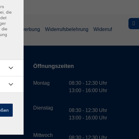
rs
ei, die
ndet
ger
 die
schutz Bewerbung
Widerrufsbelehrung
Widerruf
dung
Öffnungszeiten
bH
Montag
08:30 - 12:30 Uhr
13:00 - 16:00 Uhr
Dienstag
ießen
08:30 - 12:30 Uhr
13:00 - 16:00 Uhr
Mittwoch
08:30 - 12:30 Uhr