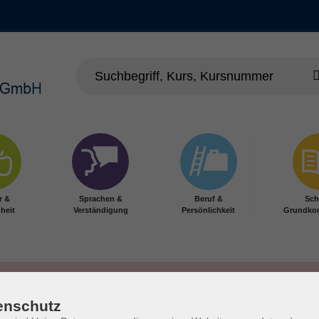
r &
Sprachen &
Beruf &
Sch
heit
Verständigung
Persönlichkeit
Grundko
enschutz