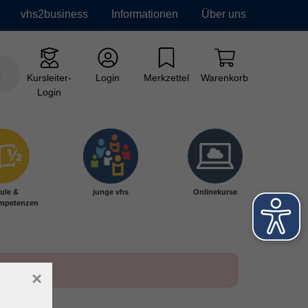
vhs2business
Informationen
Über uns
Kursleiter-
Login
Merkzettel
Warenkorb
Login
ule &
junge vhs
Onlinekurse
mpetenzen
×