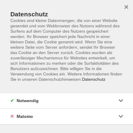
×
Datenschutz
Cookies sind kleine Datenmengen, die von einer Website
gesendet und vom Webbrowser des Nutzers während des
Surfens auf dem Computer des Nutzers gespeichert
Skip to main content
werden. Ihr Browser speichert jede Nachricht in einer
kleinen Datei, die Cookie genannt wird. Wenn Sie eine
weitere Seite vom Server anfordern, sendet Ihr Browser
das Cookie an den Server zurück. Cookies wurden als
zuverlässiger Mechanismus für Websites entwickelt, um
sich Informationen zu merken oder die Surfaktivitäten des
Benutzers aufzuzeichnen. Bitte willigen Sie in die
Verwendung von Cookies ein. Weitere Informationen finden
Sie in unseren Datenschutzhinweisen.
Datenschutz
Sie sind hier:
für Kreative und Macher
Notwendig
Heimwerkerkurs für Frauen
Reparaturen selbst gemacht & Geld gespart
Matomo
Das bringt Ihnen der Kurs