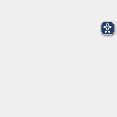
Balance Studio der vhs
Stockerhutweg 54
92637 Weiden
Tel. 0961 48178-30
Mo., Di., Mi. und Do. 18:00 - 19:00 Uhr
Öffnungszeiten
Montag
08:30 - 12:30 Uhr
13:00 - 16:00 Uhr
Dienstag
08:30 - 12:30 Uhr
13:00 - 16:00 Uhr