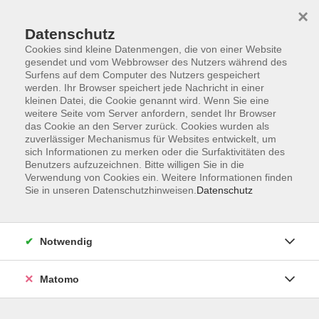
×
Datenschutz
Cookies sind kleine Datenmengen, die von einer Website
gesendet und vom Webbrowser des Nutzers während des
Surfens auf dem Computer des Nutzers gespeichert
Skip to main content
werden. Ihr Browser speichert jede Nachricht in einer
kleinen Datei, die Cookie genannt wird. Wenn Sie eine
weitere Seite vom Server anfordern, sendet Ihr Browser
Der Kurs konnte nicht gefunden werden.
das Cookie an den Server zurück. Cookies wurden als
zuverlässiger Mechanismus für Websites entwickelt, um
sich Informationen zu merken oder die Surfaktivitäten des
Benutzers aufzuzeichnen. Bitte willigen Sie in die
Verwendung von Cookies ein. Weitere Informationen finden
Sie in unseren Datenschutzhinweisen.
Datenschutz
Impressum
Barrierefreiheit
AGB
Notwendig
Datenschutzerklärung
Datenschutz Bewerbung
Matomo
Widerrufsbelehrung
Widerruf