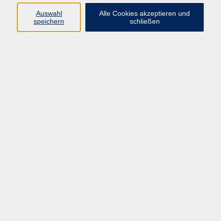
Auswahl
Alle Cookies akzeptieren und
speichern
schließen
Programm
Mensch & Gesellschaft
Kultur & Kreativität
Körper & Gesundheit
Sprachen & Verständigung
Beruf & Persönlichkeit
Schule & Grundkompetenzen
Onlinekurse
Zielgruppen