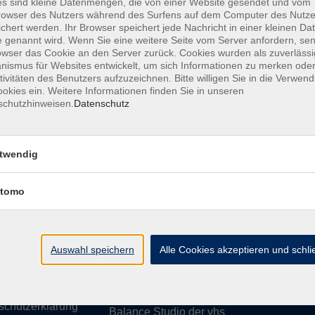
s sind kleine Datenmengen, die von einer Website gesendet und vom
owser des Nutzers während des Surfens auf dem Computer des Nutze
chert werden. Ihr Browser speichert jede Nachricht in einer kleinen Dat
 genannt wird. Wenn Sie eine weitere Seite vom Server anfordern, se
owser das Cookie an den Server zurück. Cookies wurden als zuverlässi
ismus für Websites entwickelt, um sich Informationen zu merken oder
essum
Barrierefreiheit
AGB
Datenschutzerklärung
Daten
tivitäten des Benutzers aufzuzeichnen. Bitte willigen Sie in die Verwen
okies ein. Weitere Informationen finden Sie in unseren
schutzhinweisen.
Datenschutz
te
vhs Weiden-Neustadt
twendig
usiness
Volkshochschule Weiden-Neustadt gGm
tomo
Luitpoldstraße 24
ationen
92637 Weiden
uns
ssum
Auswahl speichern
Tel. 0961 48178-0
Alle Cookies akzeptieren und schl
refreiheit
Fax 0961 48178-55
info@vhs-weiden-neustadt.de
schutzerklärung
Balance Studio der vhs