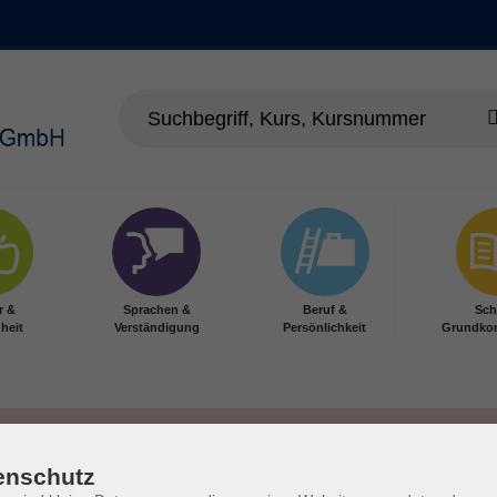
r &
Sprachen &
Beruf &
Sch
heit
Verständigung
Persönlichkeit
Grundko
enschutz