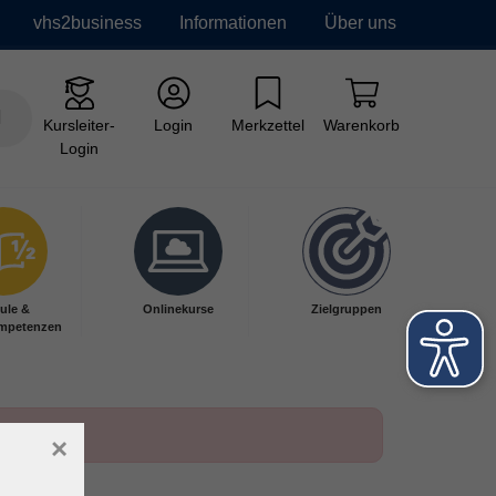
vhs2business
Informationen
Über uns
Kursleiter-
Login
Merkzettel
Warenkorb
Login
ule &
Onlinekurse
Zielgruppen
mpetenzen
×