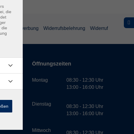
rs
ei, die
ndet
ger
 die
schutz Bewerbung
Widerrufsbelehrung
Widerruf
dung
Öffnungszeiten
bH
Montag
08:30 - 12:30 Uhr
13:00 - 16:00 Uhr
Dienstag
ießen
08:30 - 12:30 Uhr
13:00 - 16:00 Uhr
Mittwoch
08:30 - 12:30 Uhr