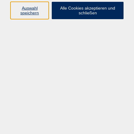
Auswahl
Alle Cookies akzeptieren und
speichern
schließen
Programm
Mensch & Gesellschaft
Kultur & Kreativität
Körper & Gesundheit
Sprachen & Verständigung
Beruf & Persönlichkeit
Schule & Grundkompetenzen
junge vhs
Onlinekurse