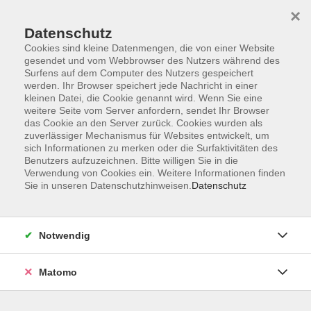
×
Datenschutz
Cookies sind kleine Datenmengen, die von einer Website
gesendet und vom Webbrowser des Nutzers während des
Surfens auf dem Computer des Nutzers gespeichert
Skip to main content
werden. Ihr Browser speichert jede Nachricht in einer
kleinen Datei, die Cookie genannt wird. Wenn Sie eine
weitere Seite vom Server anfordern, sendet Ihr Browser
Der Kurs konnte nicht gefunden werden.
das Cookie an den Server zurück. Cookies wurden als
zuverlässiger Mechanismus für Websites entwickelt, um
sich Informationen zu merken oder die Surfaktivitäten des
Benutzers aufzuzeichnen. Bitte willigen Sie in die
Verwendung von Cookies ein. Weitere Informationen finden
Sie in unseren Datenschutzhinweisen.
Datenschutz
Impressum
Barrierefreiheit
AGB
Notwendig
Datenschutzerklärung
Datenschutz Bewerbung
Matomo
Widerrufsbelehrung
Widerruf