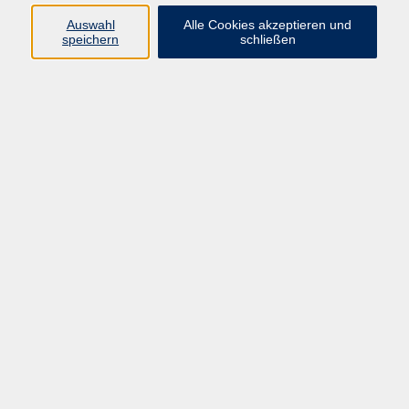
Auswahl
Alle Cookies akzeptieren und
speichern
schließen
Programm
Mensch & Gesellschaft
Kultur & Kreativität
Körper & Gesundheit
Sprachen & Verständigung
Beruf & Persönlichkeit
Schule & Grundkompetenzen
junge vhs
Onlinekurse