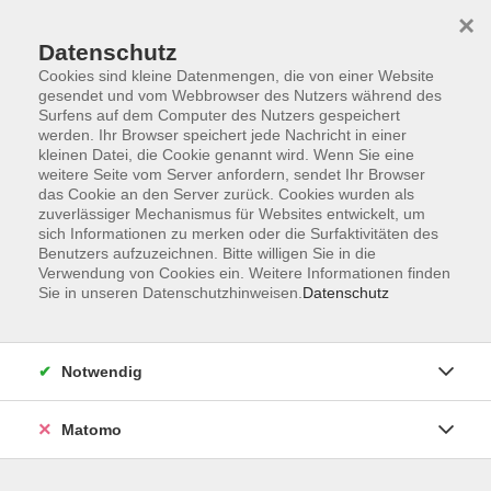
×
Datenschutz
Cookies sind kleine Datenmengen, die von einer Website
gesendet und vom Webbrowser des Nutzers während des
Surfens auf dem Computer des Nutzers gespeichert
Skip to main content
werden. Ihr Browser speichert jede Nachricht in einer
kleinen Datei, die Cookie genannt wird. Wenn Sie eine
weitere Seite vom Server anfordern, sendet Ihr Browser
Der Kurs konnte nicht gefunden werden.
das Cookie an den Server zurück. Cookies wurden als
zuverlässiger Mechanismus für Websites entwickelt, um
sich Informationen zu merken oder die Surfaktivitäten des
Benutzers aufzuzeichnen. Bitte willigen Sie in die
Verwendung von Cookies ein. Weitere Informationen finden
Sie in unseren Datenschutzhinweisen.
Datenschutz
Impressum
Barrierefreiheit
AGB
Notwendig
Datenschutzerklärung
Datenschutz Bewerbung
Matomo
Widerrufsbelehrung
Widerruf