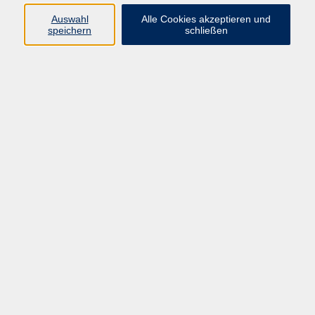
Auswahl
Alle Cookies akzeptieren und
speichern
schließen
Programm
Mensch & Gesellschaft
Kultur & Kreativität
Körper & Gesundheit
Sprachen & Verständigung
Beruf & Persönlichkeit
Schule & Grundkompetenzen
junge vhs
Onlinekurse