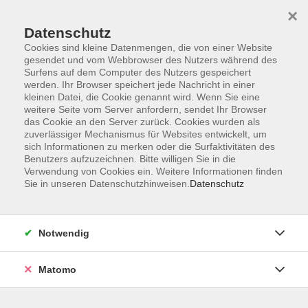
×
Datenschutz
Cookies sind kleine Datenmengen, die von einer Website
gesendet und vom Webbrowser des Nutzers während des
Surfens auf dem Computer des Nutzers gespeichert
Skip to main content
werden. Ihr Browser speichert jede Nachricht in einer
kleinen Datei, die Cookie genannt wird. Wenn Sie eine
weitere Seite vom Server anfordern, sendet Ihr Browser
Der Kurs konnte nicht gefunden werden.
das Cookie an den Server zurück. Cookies wurden als
zuverlässiger Mechanismus für Websites entwickelt, um
sich Informationen zu merken oder die Surfaktivitäten des
Benutzers aufzuzeichnen. Bitte willigen Sie in die
Verwendung von Cookies ein. Weitere Informationen finden
Sie in unseren Datenschutzhinweisen.
Datenschutz
Impressum
Barrierefreiheit
AGB
Notwendig
Datenschutzerklärung
Datenschutz Bewerbung
Matomo
Widerrufsbelehrung
Widerruf