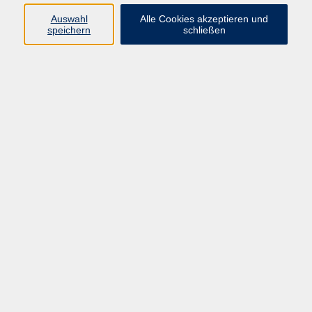
Auswahl
Alle Cookies akzeptieren und
speichern
schließen
Programm
Mensch & Gesellschaft
Kultur & Kreativität
Körper & Gesundheit
Sprachen & Verständigung
Beruf & Persönlichkeit
Schule & Grundkompetenzen
junge vhs
Onlinekurse