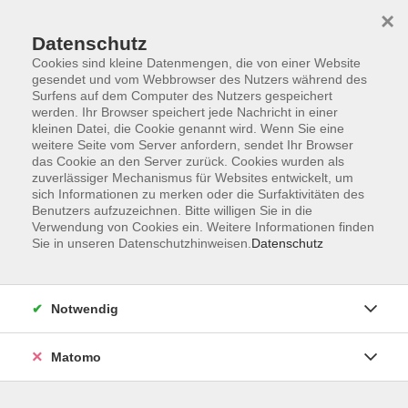
×
Datenschutz
Cookies sind kleine Datenmengen, die von einer Website
gesendet und vom Webbrowser des Nutzers während des
Surfens auf dem Computer des Nutzers gespeichert
Skip to main content
werden. Ihr Browser speichert jede Nachricht in einer
kleinen Datei, die Cookie genannt wird. Wenn Sie eine
weitere Seite vom Server anfordern, sendet Ihr Browser
Der Kurs konnte nicht gefunden werden.
das Cookie an den Server zurück. Cookies wurden als
zuverlässiger Mechanismus für Websites entwickelt, um
sich Informationen zu merken oder die Surfaktivitäten des
Benutzers aufzuzeichnen. Bitte willigen Sie in die
Verwendung von Cookies ein. Weitere Informationen finden
Sie in unseren Datenschutzhinweisen.
Datenschutz
Impressum
Barrierefreiheit
AGB
Notwendig
Datenschutzerklärung
Datenschutz Bewerbung
Matomo
Widerrufsbelehrung
Widerruf