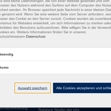
s sind kleine Datenmengen, die von einer Website gesendet und vom
owser des Nutzers während des Surfens auf dem Computer des Nutze
chert werden. Ihr Browser speichert jede Nachricht in einer kleinen Dat
 genannt wird. Wenn Sie eine weitere Seite vom Server anfordern, se
owser das Cookie an den Server zurück. Cookies wurden als zuverlässi
ismus für Websites entwickelt, um sich Informationen zu merken oder
essum
Barrierefreiheit
AGB
Datenschutzerklärung
Daten
tivitäten des Benutzers aufzuzeichnen. Bitte willigen Sie in die Verwen
okies ein. Weitere Informationen finden Sie in unseren
schutzhinweisen.
Datenschutz
te
vhs Weiden-Neustadt
twendig
usiness
Volkshochschule Weiden-Neustadt gGm
tomo
Luitpoldstraße 24
ationen
92637 Weiden
uns
ssum
Auswahl speichern
Tel. 0961 48178-0
Alle Cookies akzeptieren und schl
refreiheit
Fax 0961 48178-55
info@vhs-weiden-neustadt.de
schutzerklärung
Balance Studio der vhs