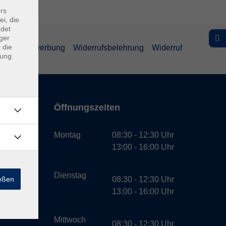
rs
ei, die
ndet
ger
 die
schutz Bewerbung
Widerrufsbelehrung
Widerruf
dung
Öffnungszeiten
bH
Montag
08:30 - 12:30 Uhr
13:00 - 16:00 Uhr
Dienstag
ießen
08:30 - 12:30 Uhr
13:00 - 16:00 Uhr
Mittwoch
08:30 - 12:30 Uhr