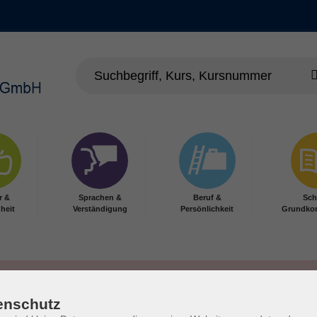
r &
Sprachen &
Beruf &
Sch
heit
Verständigung
Persönlichkeit
Grundko
enschutz