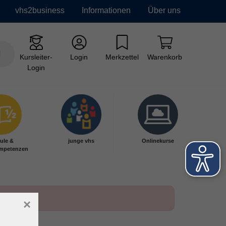
vhs2business
Informationen
Über uns
Kursleiter-
Login
Merkzettel
Warenkorb
Login
ule &
junge vhs
Onlinekurse
mpetenzen
×