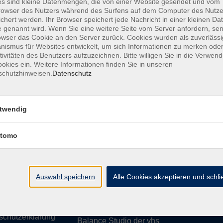
s sind kleine Datenmengen, die von einer Website gesendet und vom
owser des Nutzers während des Surfens auf dem Computer des Nutze
chert werden. Ihr Browser speichert jede Nachricht in einer kleinen Dat
 genannt wird. Wenn Sie eine weitere Seite vom Server anfordern, se
owser das Cookie an den Server zurück. Cookies wurden als zuverlässi
ismus für Websites entwickelt, um sich Informationen zu merken oder
essum
Barrierefreiheit
AGB
Datenschutzerklärung
Daten
tivitäten des Benutzers aufzuzeichnen. Bitte willigen Sie in die Verwen
okies ein. Weitere Informationen finden Sie in unseren
schutzhinweisen.
Datenschutz
te
vhs Weiden-Neustadt
twendig
usiness
Volkshochschule Weiden-Neustadt gGm
tomo
Luitpoldstraße 24
ationen
92637 Weiden
uns
ssum
Auswahl speichern
Tel. 0961 48178-0
Alle Cookies akzeptieren und schl
refreiheit
Fax 0961 48178-55
info@vhs-weiden-neustadt.de
schutzerklärung
Balance Studio der vhs