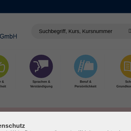
r &
Sprachen &
Beruf &
Sch
heit
Verständigung
Persönlichkeit
Grundko
enschutz