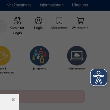
vhs2business
Informationen
Über uns
Kursleiter-
Login
Merkzettel
Warenkorb
Login
ule &
junge vhs
Onlinekurse
mpetenzen
×