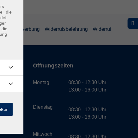
rs
ei, die
ndet
ger
 die
schutz Bewerbung
Widerrufsbelehrung
Widerruf
dung
Öffnungszeiten
bH
Montag
08:30 - 12:30 Uhr
13:00 - 16:00 Uhr
Dienstag
ießen
08:30 - 12:30 Uhr
13:00 - 16:00 Uhr
Mittwoch
08:30 - 12:30 Uhr