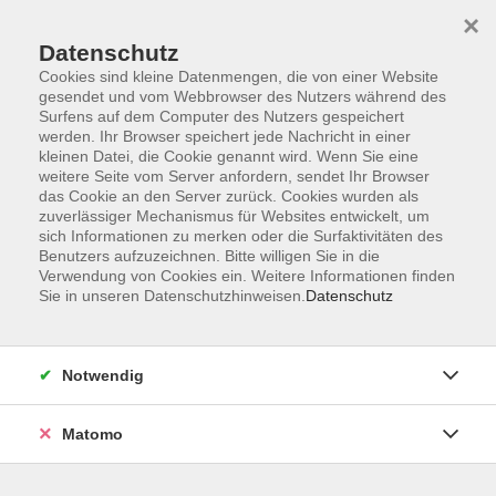
×
Datenschutz
Cookies sind kleine Datenmengen, die von einer Website
gesendet und vom Webbrowser des Nutzers während des
Surfens auf dem Computer des Nutzers gespeichert
Skip to main content
werden. Ihr Browser speichert jede Nachricht in einer
kleinen Datei, die Cookie genannt wird. Wenn Sie eine
weitere Seite vom Server anfordern, sendet Ihr Browser
das Cookie an den Server zurück. Cookies wurden als
zuverlässiger Mechanismus für Websites entwickelt, um
sich Informationen zu merken oder die Surfaktivitäten des
Benutzers aufzuzeichnen. Bitte willigen Sie in die
Verwendung von Cookies ein. Weitere Informationen finden
Sie in unseren Datenschutzhinweisen.
Datenschutz
Sie sind hier:
Mensch & Gesellschaft
Notwendig
Einbürgerungstest
Anmeldeschluss 12.10.2026
Matomo
Durch die erfolgreiche Teilnahme am