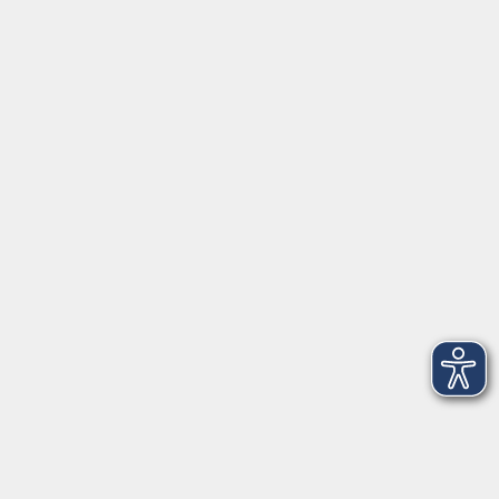
Volkshochschule Weiden-Neustadt gGmbH
Luitpoldstraße 24
92637 Weiden
Tel. 0961 48178-0
Fax 0961 48178-55
info@vhs-weiden-neustadt.de
Balance Studio der vhs
Stockerhutweg 54
92637 Weiden
Tel. 0961 48178-30
Mo., Di., Mi. und Do. 18:00 - 19:00 Uhr
Öffnungszeiten