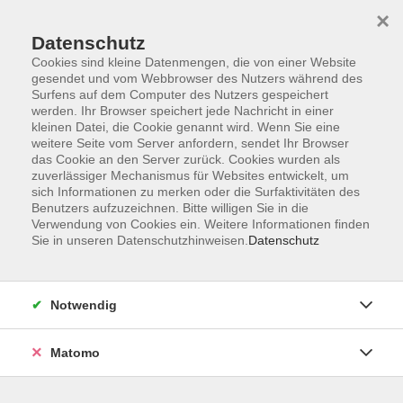
×
Datenschutz
Cookies sind kleine Datenmengen, die von einer Website
gesendet und vom Webbrowser des Nutzers während des
Surfens auf dem Computer des Nutzers gespeichert
Skip to main content
werden. Ihr Browser speichert jede Nachricht in einer
kleinen Datei, die Cookie genannt wird. Wenn Sie eine
weitere Seite vom Server anfordern, sendet Ihr Browser
Der Kurs konnte nicht gefunden werden.
das Cookie an den Server zurück. Cookies wurden als
zuverlässiger Mechanismus für Websites entwickelt, um
sich Informationen zu merken oder die Surfaktivitäten des
Benutzers aufzuzeichnen. Bitte willigen Sie in die
Verwendung von Cookies ein. Weitere Informationen finden
Sie in unseren Datenschutzhinweisen.
Datenschutz
Impressum
Barrierefreiheit
AGB
Notwendig
Datenschutzerklärung
Datenschutz Bewerbung
Matomo
Widerrufsbelehrung
Widerruf