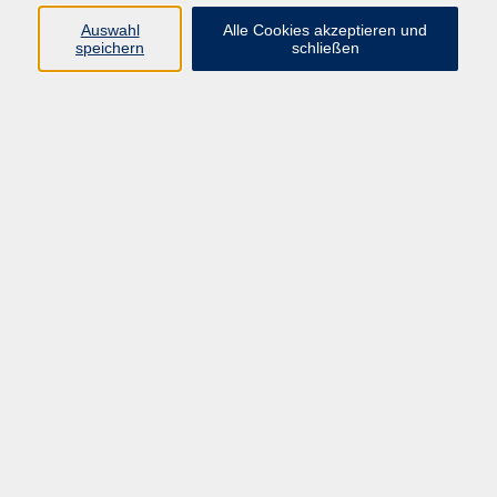
Auswahl
Alle Cookies akzeptieren und
speichern
schließen
Programm
Mensch & Gesellschaft
Kultur & Kreativität
Körper & Gesundheit
Sprachen & Verständigung
Beruf & Persönlichkeit
Schule & Grundkompetenzen
junge vhs
Onlinekurse