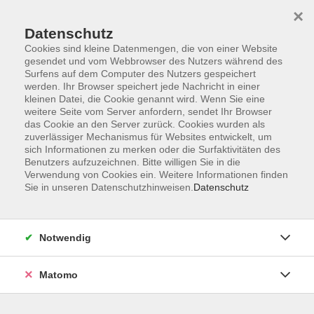
×
Datenschutz
Cookies sind kleine Datenmengen, die von einer Website
gesendet und vom Webbrowser des Nutzers während des
Surfens auf dem Computer des Nutzers gespeichert
Skip to main content
werden. Ihr Browser speichert jede Nachricht in einer
kleinen Datei, die Cookie genannt wird. Wenn Sie eine
weitere Seite vom Server anfordern, sendet Ihr Browser
Der Kurs konnte nicht gefunden werden.
das Cookie an den Server zurück. Cookies wurden als
zuverlässiger Mechanismus für Websites entwickelt, um
sich Informationen zu merken oder die Surfaktivitäten des
Benutzers aufzuzeichnen. Bitte willigen Sie in die
Verwendung von Cookies ein. Weitere Informationen finden
Sie in unseren Datenschutzhinweisen.
Datenschutz
Impressum
Barrierefreiheit
AGB
Notwendig
Datenschutzerklärung
Datenschutz Bewerbung
Matomo
Widerrufsbelehrung
Widerruf