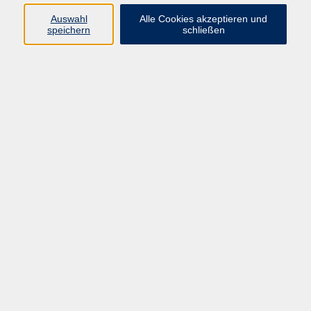
Auswahl
Alle Cookies akzeptieren und
speichern
schließen
Programm
Mensch & Gesellschaft
Kultur & Kreativität
Körper & Gesundheit
Sprachen & Verständigung
Beruf & Persönlichkeit
Schule & Grundkompetenzen
Onlinekurse
Zielgruppen