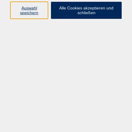
Auswahl
Alle Cookies akzeptieren und
speichern
schließen
Programm
Mensch & Gesellschaft
Kultur & Kreativität
Körper & Gesundheit
Sprachen & Verständigung
Beruf & Persönlichkeit
Schule & Grundkompetenzen
Onlinekurse
Zielgruppen