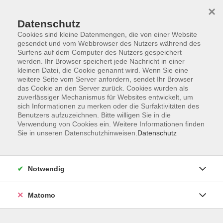
×
Datenschutz
Cookies sind kleine Datenmengen, die von einer Website
gesendet und vom Webbrowser des Nutzers während des
Surfens auf dem Computer des Nutzers gespeichert
Skip to main content
werden. Ihr Browser speichert jede Nachricht in einer
kleinen Datei, die Cookie genannt wird. Wenn Sie eine
weitere Seite vom Server anfordern, sendet Ihr Browser
Der Kurs konnte nicht gefunden werden.
das Cookie an den Server zurück. Cookies wurden als
zuverlässiger Mechanismus für Websites entwickelt, um
sich Informationen zu merken oder die Surfaktivitäten des
Benutzers aufzuzeichnen. Bitte willigen Sie in die
Verwendung von Cookies ein. Weitere Informationen finden
Sie in unseren Datenschutzhinweisen.
Datenschutz
Impressum
Barrierefreiheit
AGB
Notwendig
Datenschutzerklärung
Datenschutz Bewerbung
Matomo
Widerrufsbelehrung
Widerruf