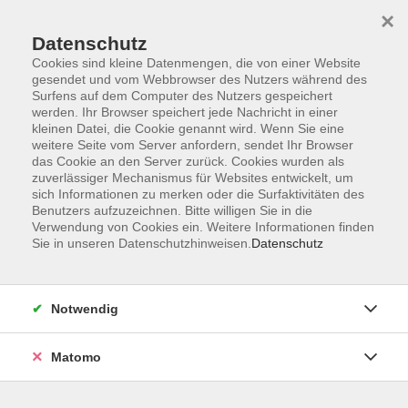
×
Datenschutz
Cookies sind kleine Datenmengen, die von einer Website
gesendet und vom Webbrowser des Nutzers während des
Surfens auf dem Computer des Nutzers gespeichert
Skip to main content
werden. Ihr Browser speichert jede Nachricht in einer
kleinen Datei, die Cookie genannt wird. Wenn Sie eine
weitere Seite vom Server anfordern, sendet Ihr Browser
Der Kurs konnte nicht gefunden werden.
das Cookie an den Server zurück. Cookies wurden als
zuverlässiger Mechanismus für Websites entwickelt, um
sich Informationen zu merken oder die Surfaktivitäten des
Benutzers aufzuzeichnen. Bitte willigen Sie in die
Verwendung von Cookies ein. Weitere Informationen finden
Sie in unseren Datenschutzhinweisen.
Datenschutz
Impressum
Barrierefreiheit
AGB
Notwendig
Datenschutzerklärung
Datenschutz Bewerbung
Matomo
Widerrufsbelehrung
Widerruf