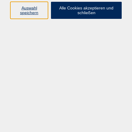
Auswahl
Alle Cookies akzeptieren und
speichern
schließen
Programm
Mensch & Gesellschaft
Kultur & Kreativität
Körper & Gesundheit
Sprachen & Verständigung
Beruf & Persönlichkeit
Schule & Grundkompetenzen
junge vhs
Onlinekurse