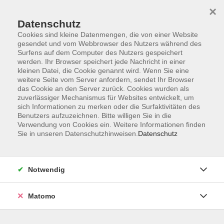
×
Datenschutz
Cookies sind kleine Datenmengen, die von einer Website
gesendet und vom Webbrowser des Nutzers während des
Surfens auf dem Computer des Nutzers gespeichert
Skip to main content
werden. Ihr Browser speichert jede Nachricht in einer
kleinen Datei, die Cookie genannt wird. Wenn Sie eine
weitere Seite vom Server anfordern, sendet Ihr Browser
Der Kurs konnte nicht gefunden werden.
das Cookie an den Server zurück. Cookies wurden als
zuverlässiger Mechanismus für Websites entwickelt, um
sich Informationen zu merken oder die Surfaktivitäten des
Benutzers aufzuzeichnen. Bitte willigen Sie in die
Verwendung von Cookies ein. Weitere Informationen finden
Sie in unseren Datenschutzhinweisen.
Datenschutz
Impressum
Barrierefreiheit
AGB
Notwendig
Datenschutzerklärung
Datenschutz Bewerbung
Matomo
Widerrufsbelehrung
Widerruf