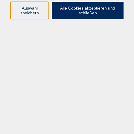
Auswahl
Alle Cookies akzeptieren und
speichern
schließen
Programm
Mensch & Gesellschaft
Kultur & Kreativität
Körper & Gesundheit
Sprachen & Verständigung
Beruf & Persönlichkeit
Schule & Grundkompetenzen
junge vhs
Onlinekurse