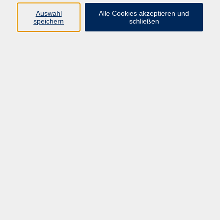
Auswahl
Alle Cookies akzeptieren und
speichern
schließen
Programm
Mensch & Gesellschaft
Kultur & Kreativität
Körper & Gesundheit
Sprachen & Verständigung
Beruf & Persönlichkeit
Schule & Grundkompetenzen
Onlinekurse
Zielgruppen