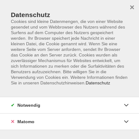
×
Datenschutz
Cookies sind kleine Datenmengen, die von einer Website
gesendet und vom Webbrowser des Nutzers während des
Surfens auf dem Computer des Nutzers gespeichert
Skip to main content
werden. Ihr Browser speichert jede Nachricht in einer
kleinen Datei, die Cookie genannt wird. Wenn Sie eine
weitere Seite vom Server anfordern, sendet Ihr Browser
Der Kurs konnte nicht gefunden werden.
das Cookie an den Server zurück. Cookies wurden als
zuverlässiger Mechanismus für Websites entwickelt, um
sich Informationen zu merken oder die Surfaktivitäten des
Benutzers aufzuzeichnen. Bitte willigen Sie in die
Verwendung von Cookies ein. Weitere Informationen finden
Sie in unseren Datenschutzhinweisen.
Datenschutz
Impressum
Barrierefreiheit
AGB
Notwendig
Datenschutzerklärung
Datenschutz Bewerbung
Matomo
Widerrufsbelehrung
Widerruf