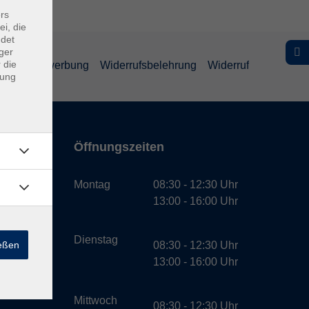
rs
ei, die
ndet
ger
 die
schutz Bewerbung
Widerrufsbelehrung
Widerruf
dung
Öffnungszeiten
bH
Montag
08:30 - 12:30 Uhr
13:00 - 16:00 Uhr
Dienstag
ießen
08:30 - 12:30 Uhr
13:00 - 16:00 Uhr
Mittwoch
08:30 - 12:30 Uhr