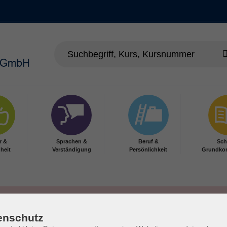
r &
Sprachen &
Beruf &
Sch
heit
Verständigung
Persönlichkeit
Grundko
enschutz