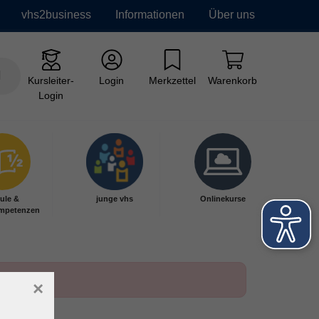
vhs2business
Informationen
Über uns
Kursleiter-
Login
Merkzettel
Warenkorb
Login
ule &
junge vhs
Onlinekurse
mpetenzen
×