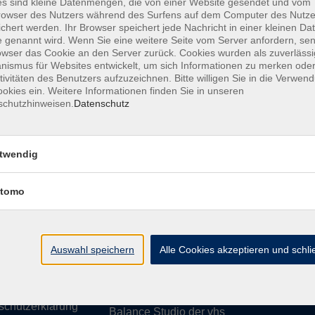
s sind kleine Datenmengen, die von einer Website gesendet und vom
owser des Nutzers während des Surfens auf dem Computer des Nutze
chert werden. Ihr Browser speichert jede Nachricht in einer kleinen Dat
 genannt wird. Wenn Sie eine weitere Seite vom Server anfordern, se
owser das Cookie an den Server zurück. Cookies wurden als zuverlässi
ismus für Websites entwickelt, um sich Informationen zu merken oder
essum
Barrierefreiheit
AGB
Datenschutzerklärung
Daten
tivitäten des Benutzers aufzuzeichnen. Bitte willigen Sie in die Verwen
okies ein. Weitere Informationen finden Sie in unseren
schutzhinweisen.
Datenschutz
te
vhs Weiden-Neustadt
twendig
usiness
Volkshochschule Weiden-Neustadt gGm
tomo
Luitpoldstraße 24
ationen
92637 Weiden
uns
ssum
Auswahl speichern
Tel. 0961 48178-0
Alle Cookies akzeptieren und schl
refreiheit
Fax 0961 48178-55
info@vhs-weiden-neustadt.de
schutzerklärung
Balance Studio der vhs