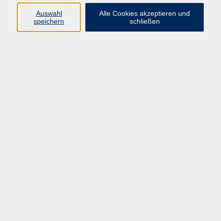
Auswahl
Alle Cookies akzeptieren und
speichern
schließen
Programm
Mensch & Gesellschaft
Kultur & Kreativität
Körper & Gesundheit
Sprachen & Verständigung
Beruf & Persönlichkeit
Schule & Grundkompetenzen
junge vhs
Onlinekurse