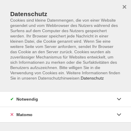
×
Datenschutz
Cookies sind kleine Datenmengen, die von einer Website
gesendet und vom Webbrowser des Nutzers während des
Surfens auf dem Computer des Nutzers gespeichert
Skip to main content
werden. Ihr Browser speichert jede Nachricht in einer
kleinen Datei, die Cookie genannt wird. Wenn Sie eine
weitere Seite vom Server anfordern, sendet Ihr Browser
Der Kurs konnte nicht gefunden werden.
das Cookie an den Server zurück. Cookies wurden als
zuverlässiger Mechanismus für Websites entwickelt, um
sich Informationen zu merken oder die Surfaktivitäten des
Benutzers aufzuzeichnen. Bitte willigen Sie in die
Verwendung von Cookies ein. Weitere Informationen finden
Sie in unseren Datenschutzhinweisen.
Datenschutz
Impressum
Barrierefreiheit
AGB
Notwendig
Datenschutzerklärung
Datenschutz Bewerbung
Matomo
Widerrufsbelehrung
Widerruf