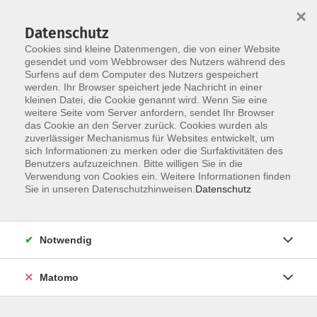
×
Datenschutz
Cookies sind kleine Datenmengen, die von einer Website
gesendet und vom Webbrowser des Nutzers während des
Surfens auf dem Computer des Nutzers gespeichert
Skip to main content
werden. Ihr Browser speichert jede Nachricht in einer
kleinen Datei, die Cookie genannt wird. Wenn Sie eine
weitere Seite vom Server anfordern, sendet Ihr Browser
Der Kurs konnte nicht gefunden werden.
das Cookie an den Server zurück. Cookies wurden als
zuverlässiger Mechanismus für Websites entwickelt, um
sich Informationen zu merken oder die Surfaktivitäten des
Benutzers aufzuzeichnen. Bitte willigen Sie in die
Verwendung von Cookies ein. Weitere Informationen finden
Impressum
Sie in unseren Datenschutzhinweisen.
Datenschutz
Barrierefreiheit
AGB
Notwendig
Datenschutzerklärung
Datenschutz Bewerbung
Matomo
Widerrufsbelehrung
Widerruf