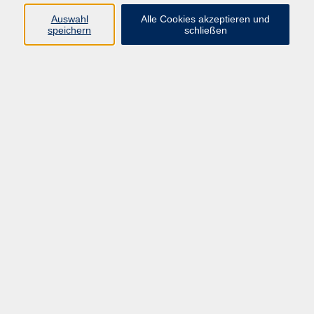
Auswahl
Alle Cookies akzeptieren und
speichern
schließen
Programm
Mensch & Gesellschaft
Kultur & Kreativität
Körper & Gesundheit
Sprachen & Verständigung
Beruf & Persönlichkeit
Schule & Grundkompetenzen
junge vhs
Onlinekurse