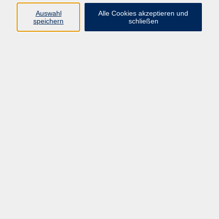
Auswahl
Alle Cookies akzeptieren und
speichern
schließen
Programm
Mensch & Gesellschaft
Kultur & Kreativität
Körper & Gesundheit
Sprachen & Verständigung
Beruf & Persönlichkeit
Schule & Grundkompetenzen
junge vhs
Onlinekurse