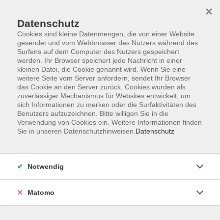
×
Datenschutz
Cookies sind kleine Datenmengen, die von einer Website
gesendet und vom Webbrowser des Nutzers während des
Surfens auf dem Computer des Nutzers gespeichert
Skip to main content
werden. Ihr Browser speichert jede Nachricht in einer
kleinen Datei, die Cookie genannt wird. Wenn Sie eine
weitere Seite vom Server anfordern, sendet Ihr Browser
Der Kurs konnte nicht gefunden werden.
das Cookie an den Server zurück. Cookies wurden als
zuverlässiger Mechanismus für Websites entwickelt, um
sich Informationen zu merken oder die Surfaktivitäten des
Benutzers aufzuzeichnen. Bitte willigen Sie in die
Verwendung von Cookies ein. Weitere Informationen finden
Sie in unseren Datenschutzhinweisen.
Datenschutz
Impressum
Barrierefreiheit
AGB
Notwendig
Datenschutzerklärung
Datenschutz Bewerbung
Matomo
Widerrufsbelehrung
Widerruf