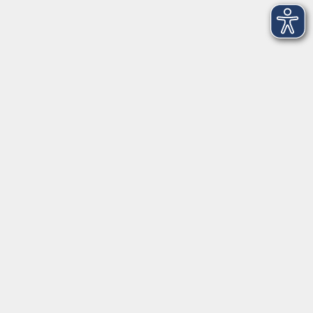
Balance Studio der vhs
Stockerhutweg 54
92637 Weiden
Tel. 0961 48178-30
Mo., Di., Mi. und Do. 18:00 - 19:00 Uhr
Öffnungszeiten
Montag
08:30 - 12:30 Uhr
13:00 - 16:00 Uhr
Dienstag
08:30 - 12:30 Uhr
13:00 - 16:00 Uhr
Mittwoch