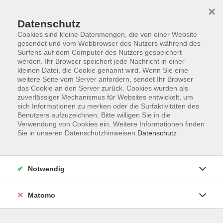
×
Datenschutz
Cookies sind kleine Datenmengen, die von einer Website
gesendet und vom Webbrowser des Nutzers während des
Surfens auf dem Computer des Nutzers gespeichert
Skip to main content
werden. Ihr Browser speichert jede Nachricht in einer
kleinen Datei, die Cookie genannt wird. Wenn Sie eine
weitere Seite vom Server anfordern, sendet Ihr Browser
Der Kurs konnte nicht gefunden werden.
das Cookie an den Server zurück. Cookies wurden als
zuverlässiger Mechanismus für Websites entwickelt, um
sich Informationen zu merken oder die Surfaktivitäten des
Benutzers aufzuzeichnen. Bitte willigen Sie in die
Verwendung von Cookies ein. Weitere Informationen finden
Sie in unseren Datenschutzhinweisen.
Datenschutz
Impressum
Barrierefreiheit
AGB
Notwendig
Datenschutzerklärung
Datenschutz Bewerbung
Matomo
Widerrufsbelehrung
Widerruf