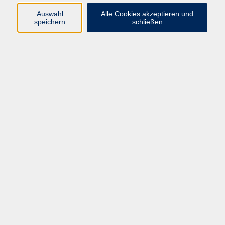
Auswahl
Alle Cookies akzeptieren und
speichern
schließen
Programm
Mensch & Gesellschaft
Kultur & Kreativität
Körper & Gesundheit
Sprachen & Verständigung
Beruf & Persönlichkeit
Schule & Grundkompetenzen
Onlinekurse
Zielgruppen