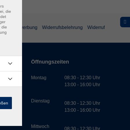
rs
ei, die
ndet
ger
 die
schutz Bewerbung
Widerrufsbelehrung
Widerruf
dung
Öffnungszeiten
bH
Montag
08:30 - 12:30 Uhr
13:00 - 16:00 Uhr
Dienstag
ießen
08:30 - 12:30 Uhr
13:00 - 16:00 Uhr
Mittwoch
08:30 - 12:30 Uhr