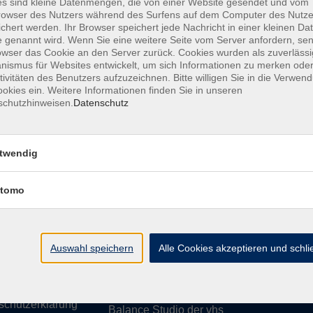
s sind kleine Datenmengen, die von einer Website gesendet und vom
owser des Nutzers während des Surfens auf dem Computer des Nutze
chert werden. Ihr Browser speichert jede Nachricht in einer kleinen Dat
 genannt wird. Wenn Sie eine weitere Seite vom Server anfordern, se
owser das Cookie an den Server zurück. Cookies wurden als zuverlässi
ismus für Websites entwickelt, um sich Informationen zu merken oder
essum
Barrierefreiheit
AGB
Datenschutzerklärung
Daten
tivitäten des Benutzers aufzuzeichnen. Bitte willigen Sie in die Verwen
okies ein. Weitere Informationen finden Sie in unseren
schutzhinweisen.
Datenschutz
te
vhs Weiden-Neustadt
twendig
usiness
Volkshochschule Weiden-Neustadt gGm
tomo
Luitpoldstraße 24
ationen
92637 Weiden
uns
ssum
Auswahl speichern
Tel. 0961 48178-0
Alle Cookies akzeptieren und schl
refreiheit
Fax 0961 48178-55
info@vhs-weiden-neustadt.de
schutzerklärung
Balance Studio der vhs