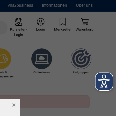
vhs2business
Informationen
Über uns
Kursleiter-
Login
Merkzettel
Warenkorb
Login
ule &
Onlinekurse
Zielgruppen
mpetenzen
×