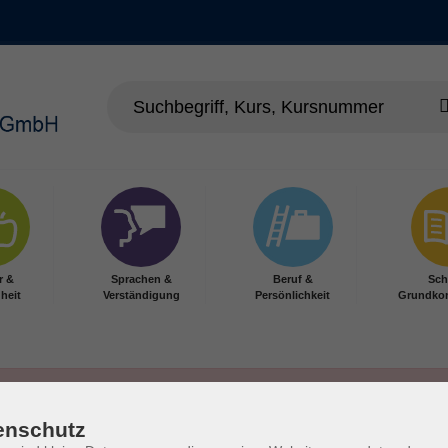
r &
Sprachen &
Beruf &
Sch
heit
Verständigung
Persönlichkeit
Grundko
enschutz