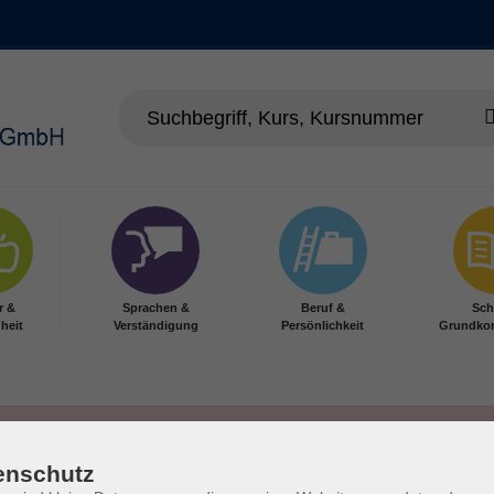
r &
Sprachen &
Beruf &
Sch
heit
Verständigung
Persönlichkeit
Grundko
enschutz