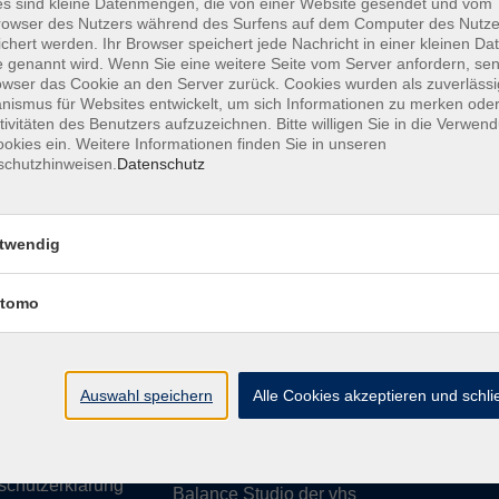
s sind kleine Datenmengen, die von einer Website gesendet und vom
owser des Nutzers während des Surfens auf dem Computer des Nutze
chert werden. Ihr Browser speichert jede Nachricht in einer kleinen Dat
 genannt wird. Wenn Sie eine weitere Seite vom Server anfordern, se
owser das Cookie an den Server zurück. Cookies wurden als zuverlässi
ismus für Websites entwickelt, um sich Informationen zu merken oder
essum
Barrierefreiheit
AGB
Datenschutzerklärung
Daten
tivitäten des Benutzers aufzuzeichnen. Bitte willigen Sie in die Verwen
okies ein. Weitere Informationen finden Sie in unseren
schutzhinweisen.
Datenschutz
te
vhs Weiden-Neustadt
twendig
usiness
Volkshochschule Weiden-Neustadt gGm
tomo
Luitpoldstraße 24
ationen
92637 Weiden
uns
ssum
Auswahl speichern
Tel. 0961 48178-0
Alle Cookies akzeptieren und schl
refreiheit
Fax 0961 48178-55
info@vhs-weiden-neustadt.de
schutzerklärung
Balance Studio der vhs