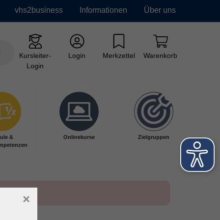
vhs2business
Informationen
Über uns
Kursleiter-
Login
Merkzettel
Warenkorb
Login
ule &
Onlinekurse
Zielgruppen
mpetenzen
×