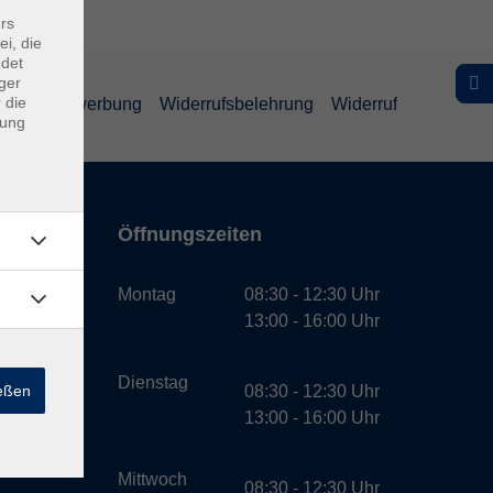
rs
ei, die
ndet
ger
 die
schutz Bewerbung
Widerrufsbelehrung
Widerruf
dung
Öffnungszeiten
bH
Montag
08:30 - 12:30 Uhr
13:00 - 16:00 Uhr
Dienstag
ießen
08:30 - 12:30 Uhr
13:00 - 16:00 Uhr
Mittwoch
08:30 - 12:30 Uhr