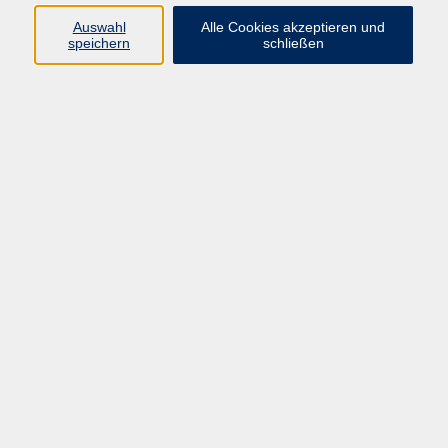
Auswahl
Alle Cookies akzeptieren und
speichern
schließen
Programm
Mensch & Gesellschaft
Kultur & Kreativität
Körper & Gesundheit
Sprachen & Verständigung
Beruf & Persönlichkeit
Schule & Grundkompetenzen
junge vhs
Onlinekurse