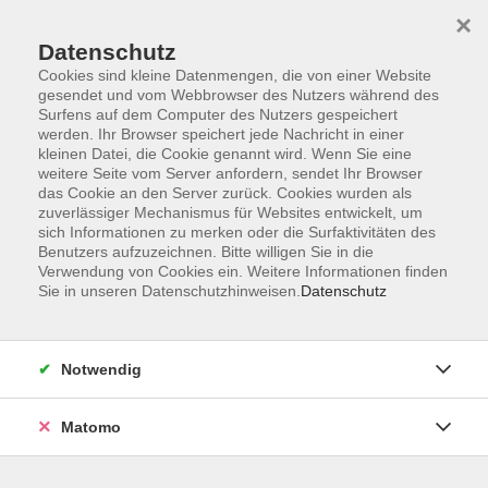
×
Datenschutz
Cookies sind kleine Datenmengen, die von einer Website
gesendet und vom Webbrowser des Nutzers während des
Surfens auf dem Computer des Nutzers gespeichert
Skip to main content
werden. Ihr Browser speichert jede Nachricht in einer
kleinen Datei, die Cookie genannt wird. Wenn Sie eine
weitere Seite vom Server anfordern, sendet Ihr Browser
Der Kurs konnte nicht gefunden werden.
das Cookie an den Server zurück. Cookies wurden als
zuverlässiger Mechanismus für Websites entwickelt, um
sich Informationen zu merken oder die Surfaktivitäten des
Benutzers aufzuzeichnen. Bitte willigen Sie in die
Verwendung von Cookies ein. Weitere Informationen finden
Sie in unseren Datenschutzhinweisen.
Datenschutz
Impressum
Barrierefreiheit
AGB
Notwendig
Datenschutzerklärung
Datenschutz Bewerbung
Matomo
Widerrufsbelehrung
Widerruf