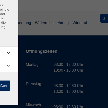
rs
ei, die
ndet
ger
 die
schutz Bewerbung
Widerrufsbelehrung
Widerruf
dung
Öffnungszeiten
bH
Montag
08:30 - 12:30 Uhr
13:00 - 16:00 Uhr
Dienstag
ießen
08:30 - 12:30 Uhr
13:00 - 16:00 Uhr
Mittwoch
08:30 - 12:30 Uhr