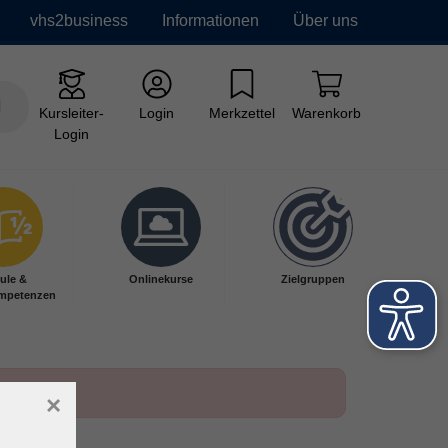
vhs2business
Informationen
Über uns
Kursleiter-
Login
Merkzettel
Warenkorb
Login
ule &
Onlinekurse
Zielgruppen
mpetenzen
×