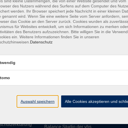
s sind kleine Datenmengen, die von einer Website gesendet und vom
owser des Nutzers während des Surfens auf dem Computer des Nutze
chert werden. Ihr Browser speichert jede Nachricht in einer kleinen Dat
 genannt wird. Wenn Sie eine weitere Seite vom Server anfordern, se
owser das Cookie an den Server zurück. Cookies wurden als zuverlässi
ismus für Websites entwickelt, um sich Informationen zu merken oder
essum
Barrierefreiheit
AGB
Datenschutzerklärung
Daten
tivitäten des Benutzers aufzuzeichnen. Bitte willigen Sie in die Verwen
okies ein. Weitere Informationen finden Sie in unseren
schutzhinweisen.
Datenschutz
te
vhs Weiden-Neustadt
twendig
usiness
Volkshochschule Weiden-Neustadt gGm
tomo
Luitpoldstraße 24
ationen
92637 Weiden
uns
ssum
Auswahl speichern
Tel. 0961 48178-0
Alle Cookies akzeptieren und schl
refreiheit
Fax 0961 48178-55
info@vhs-weiden-neustadt.de
schutzerklärung
Balance Studio der vhs