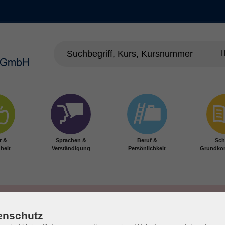
r &
Sprachen &
Beruf &
Sch
heit
Verständigung
Persönlichkeit
Grundko
enschutz