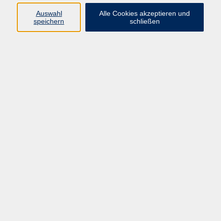
Auswahl
Alle Cookies akzeptieren und
speichern
schließen
Programm
Mensch & Gesellschaft
Kultur & Kreativität
Körper & Gesundheit
Sprachen & Verständigung
Beruf & Persönlichkeit
Schule & Grundkompetenzen
junge vhs
Onlinekurse