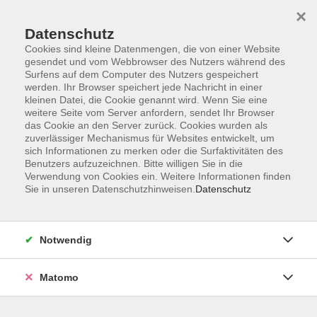
×
Datenschutz
Cookies sind kleine Datenmengen, die von einer Website
gesendet und vom Webbrowser des Nutzers während des
Surfens auf dem Computer des Nutzers gespeichert
Skip to main content
werden. Ihr Browser speichert jede Nachricht in einer
kleinen Datei, die Cookie genannt wird. Wenn Sie eine
weitere Seite vom Server anfordern, sendet Ihr Browser
Der Kurs konnte nicht gefunden werden.
das Cookie an den Server zurück. Cookies wurden als
zuverlässiger Mechanismus für Websites entwickelt, um
sich Informationen zu merken oder die Surfaktivitäten des
Benutzers aufzuzeichnen. Bitte willigen Sie in die
Verwendung von Cookies ein. Weitere Informationen finden
Sie in unseren Datenschutzhinweisen.
Datenschutz
Impressum
Barrierefreiheit
AGB
Notwendig
Datenschutzerklärung
Datenschutz Bewerbung
Matomo
Widerrufsbelehrung
Widerruf