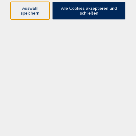
Auswahl
Alle Cookies akzeptieren und
speichern
schließen
Programm
Mensch & Gesellschaft
Kultur & Kreativität
Körper & Gesundheit
Sprachen & Verständigung
Beruf & Persönlichkeit
Schule & Grundkompetenzen
Onlinekurse
Zielgruppen