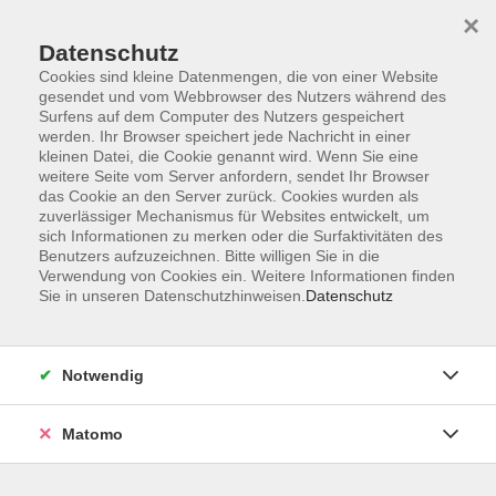
×
Datenschutz
Cookies sind kleine Datenmengen, die von einer Website
gesendet und vom Webbrowser des Nutzers während des
Surfens auf dem Computer des Nutzers gespeichert
Skip to main content
werden. Ihr Browser speichert jede Nachricht in einer
kleinen Datei, die Cookie genannt wird. Wenn Sie eine
weitere Seite vom Server anfordern, sendet Ihr Browser
Der Kurs konnte nicht gefunden werden.
das Cookie an den Server zurück. Cookies wurden als
zuverlässiger Mechanismus für Websites entwickelt, um
sich Informationen zu merken oder die Surfaktivitäten des
Benutzers aufzuzeichnen. Bitte willigen Sie in die
Verwendung von Cookies ein. Weitere Informationen finden
Sie in unseren Datenschutzhinweisen.
Datenschutz
Impressum
Barrierefreiheit
AGB
Notwendig
Datenschutzerklärung
Datenschutz Bewerbung
Matomo
Widerrufsbelehrung
Widerruf