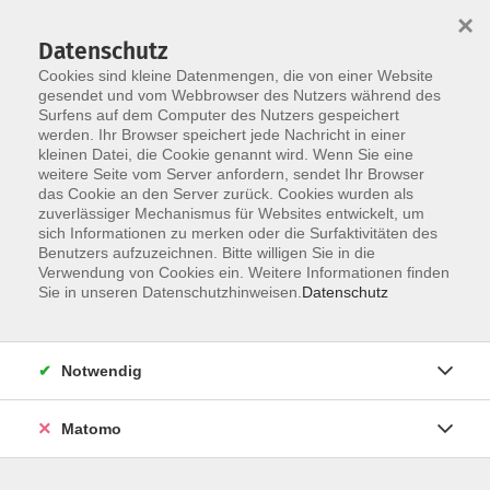
×
Datenschutz
Cookies sind kleine Datenmengen, die von einer Website
gesendet und vom Webbrowser des Nutzers während des
Surfens auf dem Computer des Nutzers gespeichert
Skip to main content
werden. Ihr Browser speichert jede Nachricht in einer
kleinen Datei, die Cookie genannt wird. Wenn Sie eine
weitere Seite vom Server anfordern, sendet Ihr Browser
das Cookie an den Server zurück. Cookies wurden als
zuverlässiger Mechanismus für Websites entwickelt, um
sich Informationen zu merken oder die Surfaktivitäten des
Benutzers aufzuzeichnen. Bitte willigen Sie in die
Verwendung von Cookies ein. Weitere Informationen finden
Sie in unseren Datenschutzhinweisen.
Datenschutz
Sie sind hier:
vhs2business
Inhouse Angebote
Fachkompetenz
Notwendig
Wirtschaftliches Know-how
Matomo
Nachhaltige Unternehmensführung - für ein
erfolgreiches Morgen