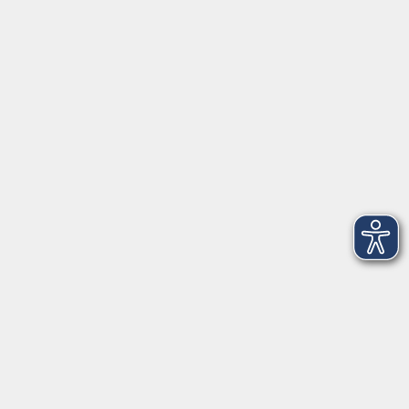
info@vhs-weiden-neustadt.de
Balance Studio der vhs
Stockerhutweg 54
92637 Weiden
Tel. 0961 48178-30
Mo., Di., Mi. und Do. 18:00 - 19:00 Uhr
Öffnungszeiten
Montag
08:30 - 12:30 Uhr
13:00 - 16:00 Uhr
Dienstag
08:30 - 12:30 Uhr
13:00 - 16:00 Uhr