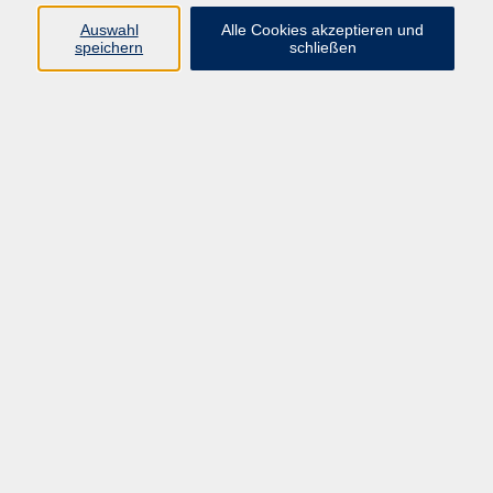
Auswahl
Alle Cookies akzeptieren und
speichern
schließen
Programm
Mensch & Gesellschaft
Kultur & Kreativität
Körper & Gesundheit
Sprachen & Verständigung
Beruf & Persönlichkeit
Schule & Grundkompetenzen
junge vhs
Onlinekurse