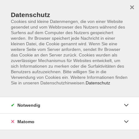
×
Datenschutz
Cookies sind kleine Datenmengen, die von einer Website
gesendet und vom Webbrowser des Nutzers während des
Surfens auf dem Computer des Nutzers gespeichert
Skip to main content
werden. Ihr Browser speichert jede Nachricht in einer
kleinen Datei, die Cookie genannt wird. Wenn Sie eine
weitere Seite vom Server anfordern, sendet Ihr Browser
Der Kurs konnte nicht gefunden werden.
das Cookie an den Server zurück. Cookies wurden als
zuverlässiger Mechanismus für Websites entwickelt, um
sich Informationen zu merken oder die Surfaktivitäten des
Benutzers aufzuzeichnen. Bitte willigen Sie in die
Verwendung von Cookies ein. Weitere Informationen finden
Sie in unseren Datenschutzhinweisen.
Datenschutz
Impressum
Barrierefreiheit
AGB
Notwendig
Datenschutzerklärung
Datenschutz Bewerbung
Matomo
Widerrufsbelehrung
Widerruf