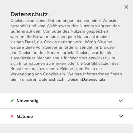
×
Datenschutz
Cookies sind kleine Datenmengen, die von einer Website
gesendet und vom Webbrowser des Nutzers während des
Surfens auf dem Computer des Nutzers gespeichert
Skip to main content
werden. Ihr Browser speichert jede Nachricht in einer
kleinen Datei, die Cookie genannt wird. Wenn Sie eine
weitere Seite vom Server anfordern, sendet Ihr Browser
Der Kurs konnte nicht gefunden werden.
das Cookie an den Server zurück. Cookies wurden als
zuverlässiger Mechanismus für Websites entwickelt, um
sich Informationen zu merken oder die Surfaktivitäten des
Benutzers aufzuzeichnen. Bitte willigen Sie in die
Verwendung von Cookies ein. Weitere Informationen finden
Sie in unseren Datenschutzhinweisen.
Datenschutz
Impressum
Barrierefreiheit
AGB
Notwendig
Datenschutzerklärung
Datenschutz Bewerbung
Matomo
Widerrufsbelehrung
Widerruf