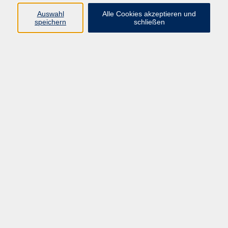
Auswahl
Alle Cookies akzeptieren und
speichern
schließen
Programm
Mensch & Gesellschaft
Kultur & Kreativität
Körper & Gesundheit
Sprachen & Verständigung
Beruf & Persönlichkeit
Schule & Grundkompetenzen
Onlinekurse
Zielgruppen