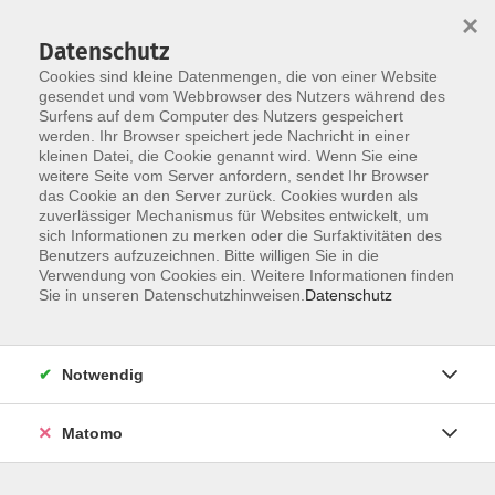
×
Datenschutz
Cookies sind kleine Datenmengen, die von einer Website
gesendet und vom Webbrowser des Nutzers während des
Surfens auf dem Computer des Nutzers gespeichert
Skip to main content
You are here:
werden. Ihr Browser speichert jede Nachricht in einer
Über uns
Unsere Dozierenden
kleinen Datei, die Cookie genannt wird. Wenn Sie eine
weitere Seite vom Server anfordern, sendet Ihr Browser
das Cookie an den Server zurück. Cookies wurden als
Wendl, Shaolin Qigong-
zuverlässiger Mechanismus für Websites entwickelt, um
sich Informationen zu merken oder die Surfaktivitäten des
Lehrerin,
Benutzers aufzuzeichnen. Bitte willigen Sie in die
Verwendung von Cookies ein. Weitere Informationen finden
Entspannungspädagogin
Sie in unseren Datenschutzhinweisen.
Datenschutz
Christine
Notwendig
Shaolin Qi Gong – für Anfänger und
Fortgeschrittene
Matomo
Der weiße Kranich
Di. 29.09.2026 19:45
Weiden i.d.OPf.