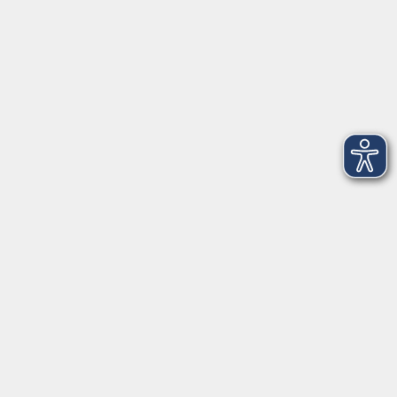
92637 Weiden
Tel. 0961 48178-30
Mo., Di., Mi. und Do. 18:00 - 19:00 Uhr
Öffnungszeiten
Montag
08:30 - 12:30 Uhr
13:00 - 16:00 Uhr
Dienstag
08:30 - 12:30 Uhr
13:00 - 16:00 Uhr
Mittwoch
08:30 - 12:30 Uhr
Donnerstag