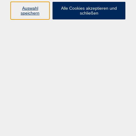
Auswahl
Alle Cookies akzeptieren und
speichern
schließen
Taijiquan - für Fortgeschrittene
Schwertform im Yang-Stil nach Fu Zhong Wen, 2. Hälfte
Do. 01.10.2026 18:30
Weiden i.d.OPf.
Taijiquan - für Anfänger und Fortgeschrittene
Yang-Stil - Lange Form, Teil 1
Do. 01.10.2026 19:45
Weiden i.d.OPf.