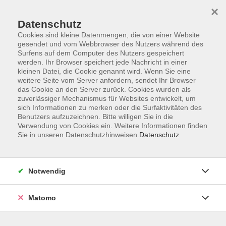
×
Datenschutz
Cookies sind kleine Datenmengen, die von einer Website
gesendet und vom Webbrowser des Nutzers während des
Surfens auf dem Computer des Nutzers gespeichert
Skip to main content
werden. Ihr Browser speichert jede Nachricht in einer
kleinen Datei, die Cookie genannt wird. Wenn Sie eine
weitere Seite vom Server anfordern, sendet Ihr Browser
das Cookie an den Server zurück. Cookies wurden als
zuverlässiger Mechanismus für Websites entwickelt, um
sich Informationen zu merken oder die Surfaktivitäten des
Benutzers aufzuzeichnen. Bitte willigen Sie in die
Verwendung von Cookies ein. Weitere Informationen finden
Sie in unseren Datenschutzhinweisen.
Datenschutz
Sie sind hier:
Junge vhs & Familie
Notwendig
Kaulquappen - Babyschwimmen
(4-8 Monate)
Matomo
Dieser Kurs findet in Kooperation mit Froschzirkus