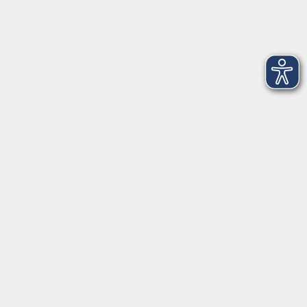
Volkshochschule Weiden-Neustadt gGmbH
Luitpoldstraße 24
92637 Weiden
Tel. 0961 48178-0
Fax 0961 48178-55
info@vhs-weiden-neustadt.de
Balance Studio der vhs
Stockerhutweg 54
92637 Weiden
Tel. 0961 48178-30
Mo., Di., Mi. und Do. 18:00 - 19:00 Uhr
Öffnungszeiten
Montag
08:30 - 12:30 Uhr